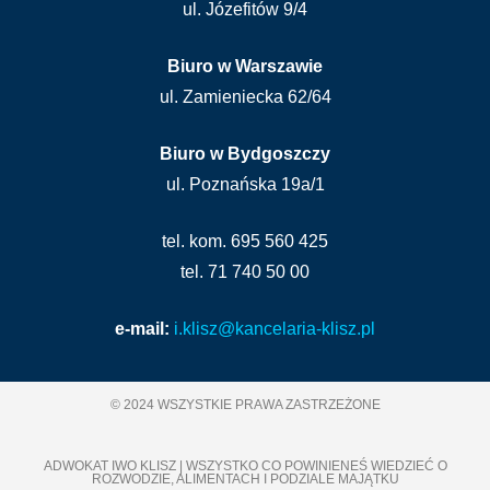
ul. Józefitów 9/4
Biuro w Warszawie
ul. Zamieniecka 62/64
Biuro w Bydgoszczy
ul. Poznańska 19a/1
tel. kom. 695 560 425
tel. 71 740 50 00
e-mail:
i.klisz@kancelaria-klisz.pl
© 2024 WSZYSTKIE PRAWA ZASTRZEŻONE
ADWOKAT IWO KLISZ | WSZYSTKO CO POWINIENEŚ WIEDZIEĆ O
ROZWODZIE, ALIMENTACH I PODZIALE MAJĄTKU