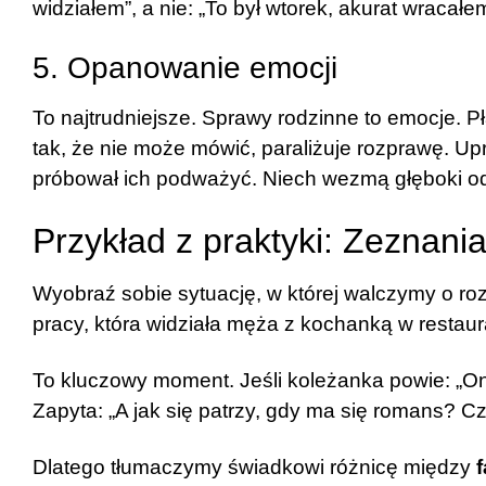
widziałem”, a nie: „To był wtorek, akurat wracał
5. Opanowanie emocji
To najtrudniejsze. Sprawy rodzinne to emocje. Pł
tak, że nie może mówić, paraliżuje rozprawę. U
próbował ich podważyć. Niech wezmą głęboki o
Przykład z praktyki: Zeznan
Wyobraź sobie sytuację, w której walczymy o r
pracy, która widziała męża z kochanką w restaura
To kluczowy moment. Jeśli koleżanka powie: „Oni 
Zapyta: „A jak się patrzy, gdy ma się romans? Czy
Dlatego tłumaczymy świadkowi różnicę między