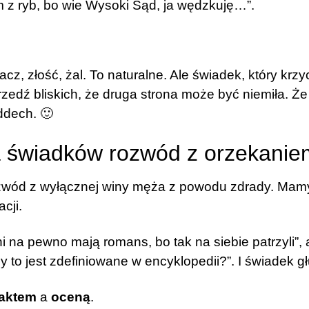
em z ryb, bo wie Wysoki Sąd, ja wędzkuję…”.
acz, złość, żal. To naturalne. Ale świadek, który krz
przedź bliskich, że druga strona może być niemiła. 
ddech. 🙂
ia świadków rozwód z orzekanie
ozwód z wyłącznej winy męża z powodu zdrady. Mam
cji.
na pewno mają romans, bo tak na siebie patrzyli”, a
 to jest zdefiniowane w encyklopedii?”. I świadek gł
faktem
a
oceną
.