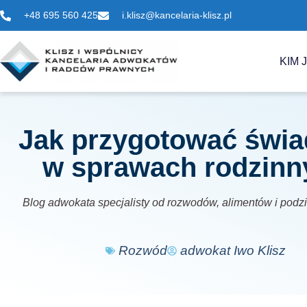
+48 695 560 425
i.klisz@kancelaria-klisz.pl
KIM 
Jak przygotować świ
w sprawach rodzinn
Blog adwokata specjalisty od rozwodów, alimentów i podz
Rozwód
adwokat Iwo Klisz