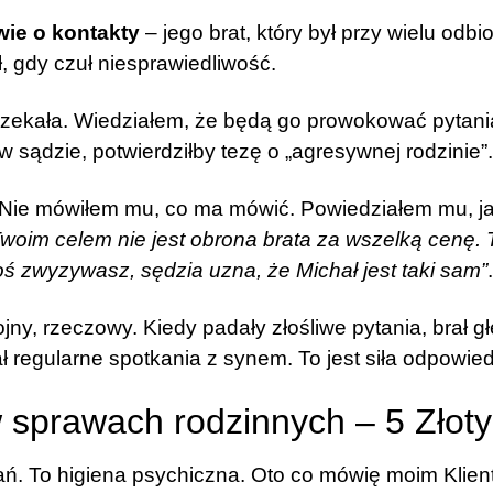
ie o kontakty
– jego brat, który był przy wielu odb
, gdy czuł niesprawiedliwość.
 czekała. Wiedziałem, że będą go prowokować pytani
 sądzie, potwierdziłby tezę o „agresywnej rodzinie”.
. Nie mówiłem mu, co ma mówić. Powiedziałem mu, j
Twoim celem nie jest obrona brata za wszelką cenę.
oś zwyzywasz, sędzia uzna, że Michał jest taki sam”
.
jny, rzeczowy. Kiedy padały złośliwe pytania, brał g
ł regularne spotkania z synem. To jest siła odpowi
 sprawach rodzinnych – 5 Złot
ań. To higiena psychiczna. Oto co mówię moim Klien