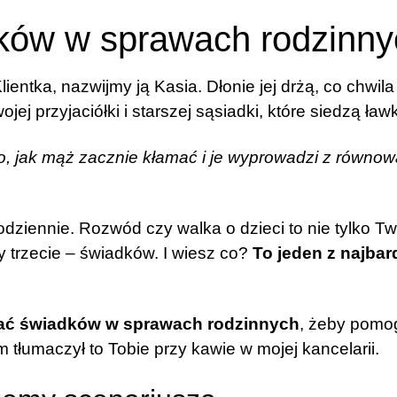
ków w sprawach rodzinny
entka, nazwijmy ją Kasia. Dłonie jej drżą, co chwila 
ej przyjaciółki i starszej sąsiadki, które siedzą ławk
o, jak mąż zacznie kłamać i je wyprowadzi z równo
odziennie. Rozwód czy walka o dzieci to nie tylko T
trzecie – świadków. I wiesz co?
To jeden z najba
ać świadków w sprawach rodzinnych
, żeby pomogl
 tłumaczył to Tobie przy kawie w mojej kancelarii.