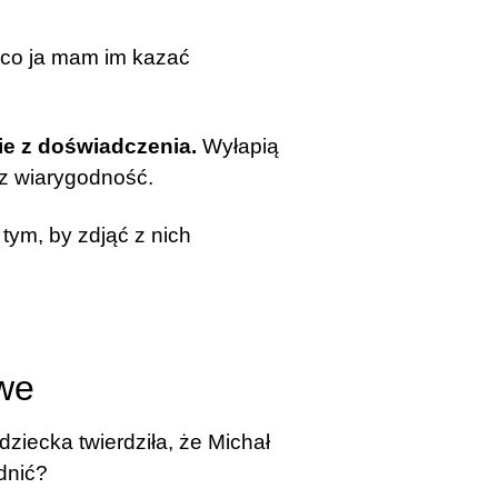
, co ja mam im kazać
ie z doświadczenia.
Wyłapią
sz wiarygodność.
tym, by zdjąć z nich
owe
iecka twierdziła, że Michał
odnić?