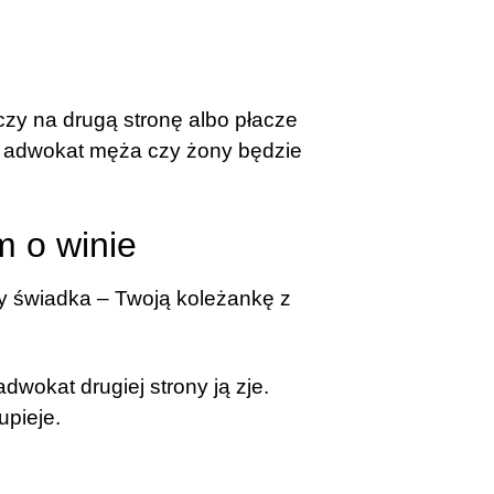
yczy na drugą stronę albo płacze
Że adwokat męża czy żony będzie
m o winie
y świadka – Twoją koleżankę z
dwokat drugiej strony ją zje.
upieje.