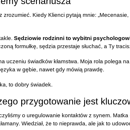
szemy scenariusza
z zrozumieć. Kiedy Klienci pytają mnie: „Mecenasie
takle.
Sędziowie rodzinni to wybitni psychologow
czoną formułkę, sędzia przestaje słuchać, a Ty traci
na uczeniu świadków kłamstwa. Moja rola polega na 
ą języka w gębie, nawet gdy mówią prawdę.
ka, to dobry świadek.
aczego przygotowanie jest klucz
zyliśmy o uregulowanie kontaktów z synem. Matka dz
załamany. Wiedział, że to nieprawda, ale jak to udow