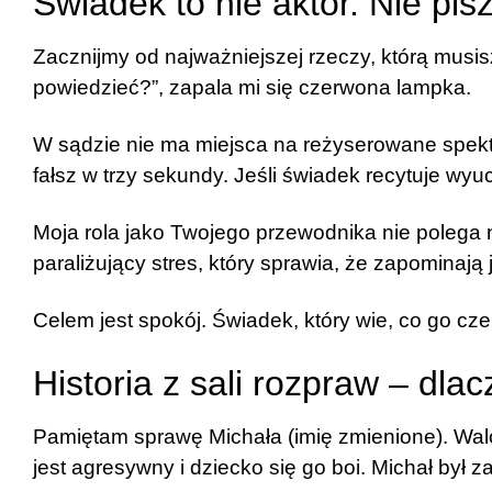
Świadek to nie aktor. Nie pi
Zacznijmy od najważniejszej rzeczy, którą musis
powiedzieć?”, zapala mi się czerwona lampka.
W sądzie nie ma miejsca na reżyserowane spek
fałsz w trzy sekundy. Jeśli świadek recytuje wyu
Moja rola jako Twojego przewodnika nie polega 
paraliżujący stres, który sprawia, że zapominaj
Celem jest spokój. Świadek, który wie, co go cze
Historia z sali rozpraw – dl
Pamiętam sprawę Michała (imię zmienione). Walc
jest agresywny i dziecko się go boi. Michał był 