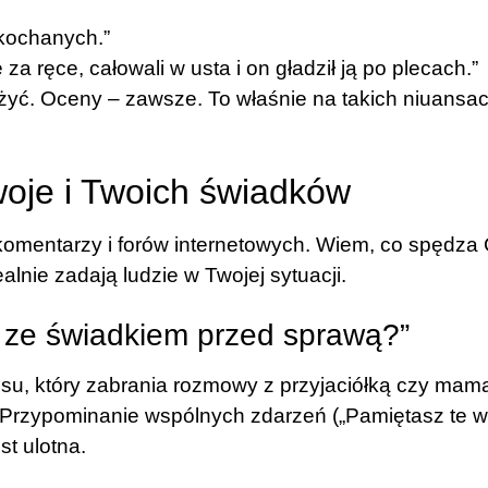
kochanych.”
 za ręce, całowali w usta i on gładził ją po plecach.”
żyć. Oceny – zawsze. To właśnie na takich niuansa
oje i Twoich świadków
komentarzy i forów internetowych. Wiem, co spędza 
alnie zadają ludzie w Twojej sytuacji.
 ze świadkiem przed sprawą?”
isu, który zabrania rozmowy z przyjaciółką czy mamą
w. Przypominanie wspólnych zdarzeń („Pamiętasz te w
st ulotna.