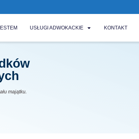
JESTEM
USŁUGI ADWOKACKIE
KONTAKT
adków
ych
iału majątku.