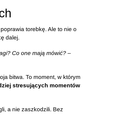
ch
poprawia torebkę. Ale to nie o
ę dalej.
wagi? Co one mają mówić?
–
woja bitwa. To moment, w którym
rdziej stresujących momentów
i, a nie zaszkodzili. Bez