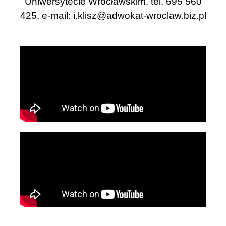
Uniwersytecie Wrocławskim. tel. 695 560
425, e-mail:
i.klisz@adwokat-wroclaw.biz.pl