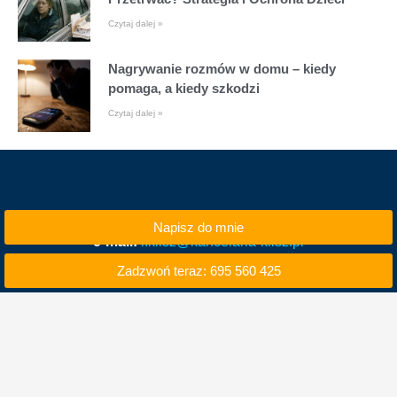
Czytaj dalej »
Nagrywanie rozmów w domu – kiedy
pomaga, a kiedy szkodzi
Czytaj dalej »
Napisz do mnie
e-mail:
i.klisz@kancelaria-klisz.pl
Zadzwoń teraz: 695 560 425
tel. kom. 695 560 425
tel. 71 740 50 00