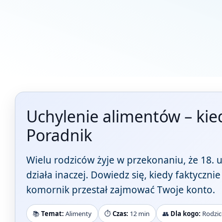
Uchylenie alimentów – kied
Poradnik
Wielu rodziców żyje w przekonaniu, że 18. 
działa inaczej. Dowiedz się, kiedy faktyczni
komornik przestał zajmować Twoje konto.
📚
Temat:
Alimenty
⏱️
Czas:
12 min
👥
Dla kogo:
Rodzice