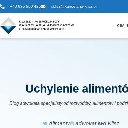
+48 695 560 425
i.klisz@kancelaria-klisz.pl
KIM 
Uchylenie aliment
Blog adwokata specjalisty od rozwodów, alimentów i podz
Alimenty
adwokat Iwo Klisz