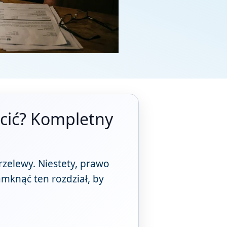
acić? Kompletny
rzelewy. Niestety, prawo
amknąć ten rozdział, by