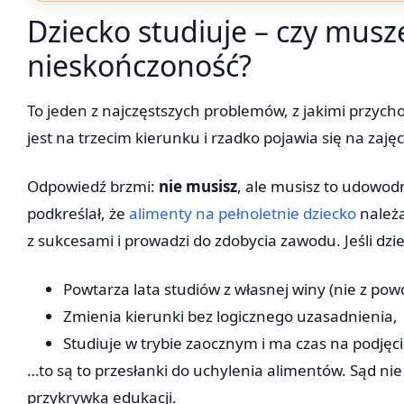
Dziecko studiuje – czy musz
nieskończoność?
To jeden z najczęstszych problemów, z jakimi przych
jest na trzecim kierunku i rzadko pojawia się na zaję
Odpowiedź brzmi:
nie musisz
, ale musisz to udowod
podkreślał, że
alimenty na pełnoletnie dziecko
należą
z sukcesami i prowadzi do zdobycia zawodu. Jeśli dzi
Powtarza lata studiów z własnej winy (nie z po
Zmienia kierunki bez logicznego uzasadnienia,
Studiuje w trybie zaocznym i ma czas na podjęci
…to są to przesłanki do uchylenia alimentów. Sąd nie
przykrywką edukacji.