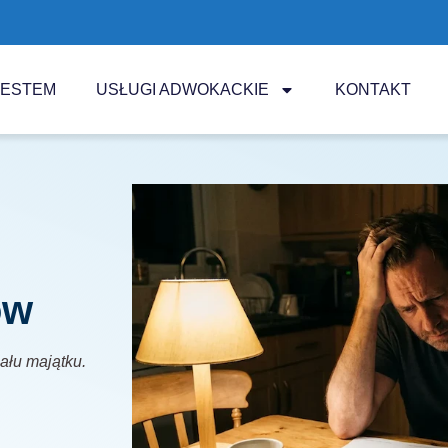
JESTEM
USŁUGI ADWOKACKIE
KONTAKT
ów
iału majątku.