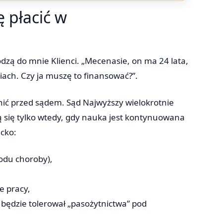
ę płacić w
odzą do mnie Klienci. „Mecenasie, on ma 24 lata,
ciach. Czy ja muszę to finansować?”.
nić przed sądem. Sąd Najwyższy wielokrotnie
 się tylko wtedy, gdy nauka jest kontynuowana
ecko:
wodu choroby),
e pracy,
 będzie tolerował „pasożytnictwa” pod