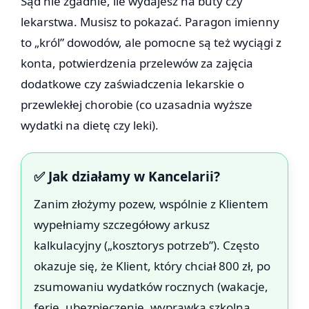
Sąd nie zgadnie, ile wydajesz na buty czy
lekarstwa. Musisz to pokazać. Paragon imienny
to „król” dowodów, ale pomocne są też wyciągi z
konta, potwierdzenia przelewów za zajęcia
dodatkowe czy zaświadczenia lekarskie o
przewlekłej chorobie (co uzasadnia wyższe
wydatki na dietę czy leki).
✅ Jak działamy w Kancelarii?
Zanim złożymy pozew, wspólnie z Klientem
wypełniamy szczegółowy arkusz
kalkulacyjny („kosztorys potrzeb”). Często
okazuje się, że Klient, który chciał 800 zł, po
zsumowaniu wydatków rocznych (wakacje,
ferie, ubezpieczenie, wyprawka szkolna