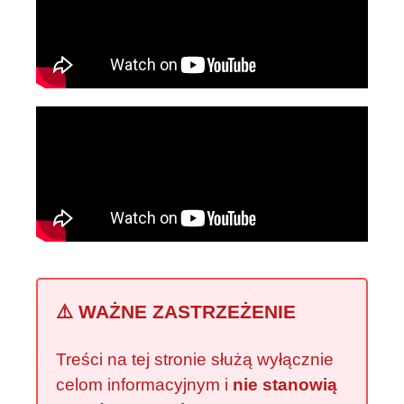
⚠️ WAŻNE ZASTRZEŻENIE
Treści na tej stronie służą wyłącznie
celom informacyjnym i
nie stanowią