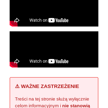
⚠️ WAŻNE ZASTRZEŻENIE
Treści na tej stronie służą wyłącznie
celom informacyjnym i
nie stanowią