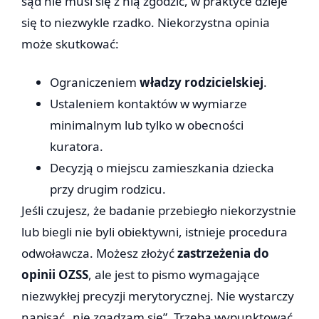
sąd nie musi się z nią zgodzić, w praktyce dzieje
się to niezwykle rzadko. Niekorzystna opinia
może skutkować:
Ograniczeniem
władzy rodzicielskiej
.
Ustaleniem kontaktów w wymiarze
minimalnym lub tylko w obecności
kuratora.
Decyzją o miejscu zamieszkania dziecka
przy drugim rodzicu.
Jeśli czujesz, że badanie przebiegło niekorzystnie
lub biegli nie byli obiektywni, istnieje procedura
odwoławcza. Możesz złożyć
zastrzeżenia do
opinii OZSS
, ale jest to pismo wymagające
niezwykłej precyzji merytorycznej. Nie wystarczy
napisać „nie zgadzam się”. Trzeba wypunktować