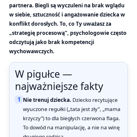
partnera. Biegli są wyczuleni na brak wglądu
w siebie, sztuczność i angażowanie dziecka w
konflikt dorosłych. To, co Ty uważasz za
„strategię procesową”, psychologowie często
odczytują jako brak kompetencji
wychowawczych.
W pigułce —
najważniejsze fakty
1
Nie trenuj dziecka.
Dziecko recytujące
wyuczone regułki („tata jest zły”, „mama
krzyczy”) to dla biegłych czerwona flaga.
To dowód na manipulację, a nie na winę
drugiego rodzica.