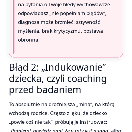
na pytania o Twoje błędy wychowawcze
odpowiadasz „nie popełniam błędów”,
diagnoza może brzmieć: sztywność
myślenia, brak krytycyzmu, postawa
obronna.
Błąd 2: „Indukowanie”
dziecka, czyli coaching
przed badaniem
To absolutnie najgroźniejsza „mina”, na którą
wchodzą rodzice. Często z lęku, że dziecko
„powie coś nie tak”, próbują je instruować:
„Pamiętaj, powiedz pani, że u taty jest nudno”
albo