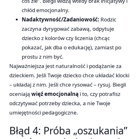
coś źle”. Biegli widzą wtedy brak inicjatywy i
chłód emocjonalny.
Nadaktywność/Zadaniowość:
Rodzic
zaczyna dyrygować zabawą, odpytuje
dziecko z kolorów czy liczenia (chcąc
pokazać, jak dba o edukację), zamiast po
prostu z nim być.
Najważniejsza jest naturalność i podążanie za
dzieckiem. Jeśli Twoje dziecko chce układać klocki
– układaj z nim. Jeśli chce rysować – rysuj. Biegli
oceniają
więź emocjonalną
i to, czy potrafisz
odczytywać potrzeby dziecka, a nie Twoje
umiejętności pedagogiczne.
Błąd 4: Próba „oszukania”