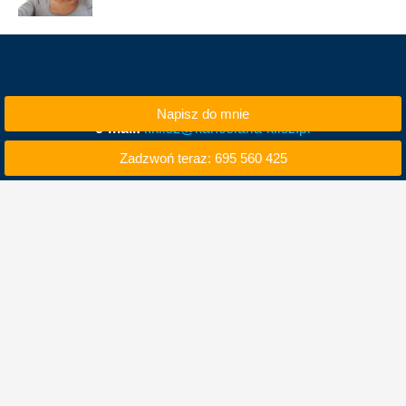
Napisz do mnie
e-mail:
i.klisz@kancelaria-klisz.pl
Zadzwoń teraz: 695 560 425
tel. kom. 695 560 425
tel. 71 740 50 00