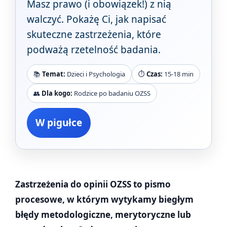
Masz prawo (i obowiązek!) z nią
walczyć. Pokażę Ci, jak napisać
skuteczne zastrzeżenia, które
podważą rzetelność badania.
📚
Temat:
Dzieci i Psychologia
⏱️
Czas:
15-18 min
👥
Dla kogo:
Rodzice po badaniu OZSS
W pigułce
Zastrzeżenia do opinii OZSS to pismo
procesowe, w którym wytykamy biegłym
błędy metodologiczne, merytoryczne lub