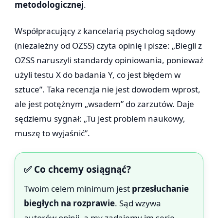
metodologicznej
.
Współpracujący z kancelarią psycholog sądowy
(niezależny od OZSS) czyta opinię i pisze: „Biegli z
OZSS naruszyli standardy opiniowania, ponieważ
użyli testu X do badania Y, co jest błędem w
sztuce”. Taka recenzja nie jest dowodem wprost,
ale jest potężnym „wsadem” do zarzutów. Daje
sędziemu sygnał: „Tu jest problem naukowy,
muszę to wyjaśnić”.
✅ Co chcemy osiągnąć?
Twoim celem minimum jest
przesłuchanie
biegłych na rozprawie
. Sąd wzywa
autorów opinii, a my zadajemy im serię