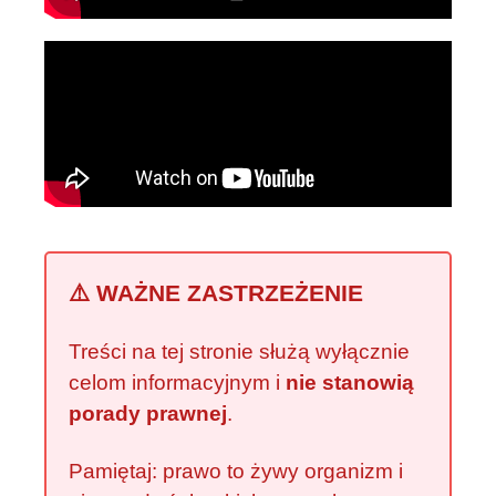
⚠️ WAŻNE ZASTRZEŻENIE
Treści na tej stronie służą wyłącznie
celom informacyjnym i
nie stanowią
porady prawnej
.
Pamiętaj: prawo to żywy organizm i