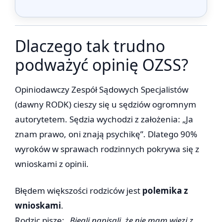
Dlaczego tak trudno
podważyć opinię OZSS?
Opiniodawczy Zespół Sądowych Specjalistów
(dawny RODK) cieszy się u sędziów ogromnym
autorytetem. Sędzia wychodzi z założenia: „Ja
znam prawo, oni znają psychikę”. Dlatego 90%
wyroków w sprawach rodzinnych pokrywa się z
wnioskami z opinii.
Błędem większości rodziców jest
polemika z
wnioskami
.
Rodzic pisze:
„Biegli napisali, że nie mam więzi z