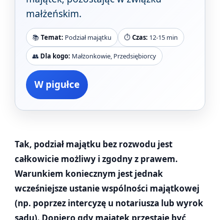
małżeńskim.
📚
Temat:
Podział majątku
⏱️
Czas:
12-15 min
👥
Dla kogo:
Małżonkowie, Przedsiębiorcy
W pigułce
Tak, podział majątku bez rozwodu jest
całkowicie możliwy i zgodny z prawem.
Warunkiem koniecznym jest jednak
wcześniejsze ustanie wspólności majątkowej
(np. poprzez intercyzę u notariusza lub wyrok
sądu). Dopiero gdy majątek przestaje być