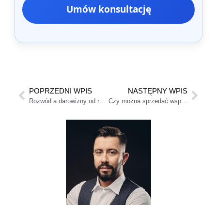
Umów konsultację
POPRZEDNI WPIS
NASTĘPNY WPIS
Rozwód a darowizny od rodziców – czy trzeba je dzielić?
Czy można sprzedać wspólny majątek przed rozwodem?