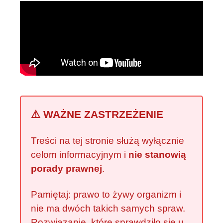
⚠️ WAŻNE ZASTRZEŻENIE
Treści na tej stronie służą wyłącznie
celom informacyjnym i
nie stanowią
porady prawnej
.
Pamiętaj: prawo to żywy organizm i
nie ma dwóch takich samych spraw.
Rozwiązanie, które sprawdziło się u