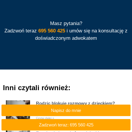
Masz pytania?
Zadzwoń teraz
695 560 425
i umów się na konsultację z
doświadczonym adwokatem
Inni czytali również:
Rodzic blokuje rozmowy z dzieckiem?
Zobacz, jak wywalczyć kontakt telefoniczny
Napisz do mnie
Czytaj dalej »
Zadzwoń teraz: 695 560 425