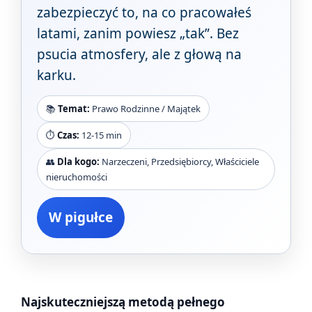
zabezpieczyć to, na co pracowałeś
latami, zanim powiesz „tak”. Bez
psucia atmosfery, ale z głową na
karku.
📚
Temat:
Prawo Rodzinne / Majątek
⏱️
Czas:
12-15 min
👥
Dla kogo:
Narzeczeni, Przedsiębiorcy, Właściciele
nieruchomości
W pigułce
Najskuteczniejszą metodą pełnego