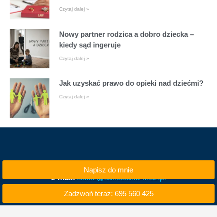
Czytaj dalej »
Nowy partner rodzica a dobro dziecka –
kiedy sąd ingeruje
Czytaj dalej »
Jak uzyskać prawo do opieki nad dziećmi?
Czytaj dalej »
Napisz do mnie
e-mail:
i.klisz@kancelaria-klisz.pl
Zadzwoń teraz: 695 560 425
tel. kom. 695 560 425