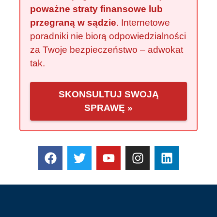
poważne straty finansowe lub
przegraną w sądzie
. Internetowe
poradniki nie biorą odpowiedzialności
za Twoje bezpieczeństwo – adwokat
tak.
SKONSULTUJ SWOJĄ
SPRAWĘ »