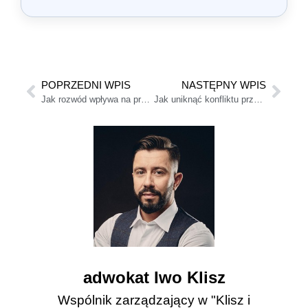
POPRZEDNI WPIS
NASTĘPNY WPIS
Jak rozwód wpływa na prawo do dziedziczenia po byłym małżonku?
Jak uniknąć konfliktu przy podziale majątku po rozwodzie – rola mediatora
adwokat Iwo Klisz
Wspólnik zarządzający w "Klisz i