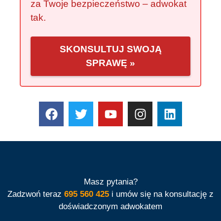
za Twoje bezpieczeństwo – adwokat
tak.
SKONSULTUJ SWOJĄ
SPRAWĘ »
Masz pytania?
Zadzwoń teraz
695 560 425
i umów się na konsultację z
doświadczonym adwokatem