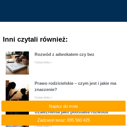
Inni czytali również:
Rozwód z adwokatem czy bez
Czytaj dalej »
Prawo rodzicielskie – czym jest i jakie ma
znaczenie?
Czytaj dalej »
Napisz do mnie
Uzależnienia jako podstawa rozwodu
(hazard / narkotyki)
Zadzwoń teraz: 695 560 425
Czytaj dalej »