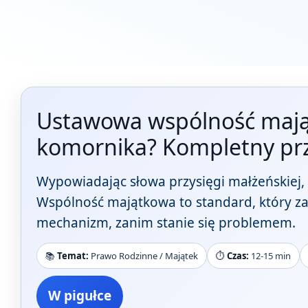
Ustawowa wspólność majątk
komornika? Kompletny pr
Wypowiadając słowa przysięgi małżeńskiej, d
Wspólność majątkowa to standard, który zask
mechanizm, zanim stanie się problemem.
📚
Temat:
Prawo Rodzinne / Majątek
⏱️
Czas:
12-15 min
W pigułce