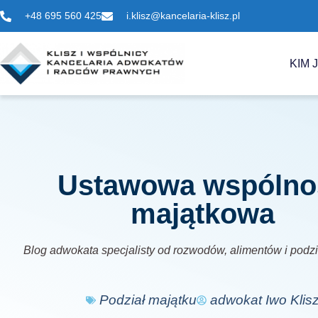
+48 695 560 425
i.klisz@kancelaria-klisz.pl
KIM 
Ustawowa wspólno
majątkowa
Blog adwokata specjalisty od rozwodów, alimentów i podz
Podział majątku
adwokat Iwo Klis