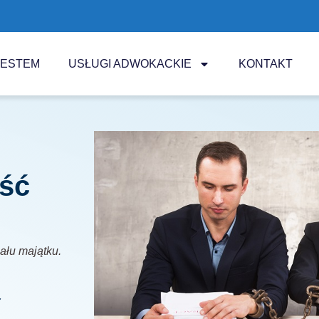
JESTEM
USŁUGI ADWOKACKIE
KONTAKT
ść
iału majątku.
z