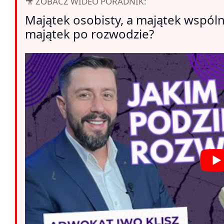
🎥 ZOBACZ WIDEO PORADNIK:
Majątek osobisty, a majątek wspóln
majątek po rozwodzie?