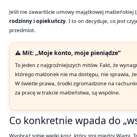
Jeśli nie zawarliście umowy majątkowej małżeńskiej 
rodzinny i opiekuńczy
. I to on decyduje, co jest czyj
przedmiot.
⚠️ Mit: „Moje konto, moje pieniądze”
To jeden z najgroźniejszych mitów. Fakt, że wyn
którego małżonek nie ma dostępu, nie sprawia, ż
W świetle prawa, środki zgromadzone na rachunku
za pracę w trakcie małżeństwa, są wspólne.
Co konkretnie wpada do „w
Wyobraź sobie wielki kosz, który stoi między Wami. T