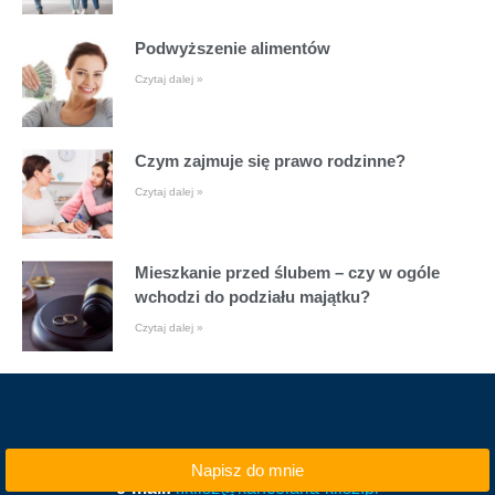
Podwyższenie alimentów
Czytaj dalej »
Czym zajmuje się prawo rodzinne?
Czytaj dalej »
Mieszkanie przed ślubem – czy w ogóle
wchodzi do podziału majątku?
Czytaj dalej »
Napisz do mnie
e-mail:
i.klisz@kancelaria-klisz.pl