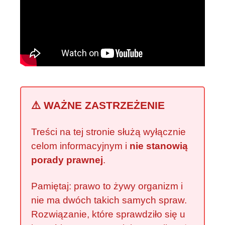
⚠️ WAŻNE ZASTRZEŻENIE
Treści na tej stronie służą wyłącznie
celom informacyjnym i
nie stanowią
porady prawnej
.
Pamiętaj: prawo to żywy organizm i
nie ma dwóch takich samych spraw.
Rozwiązanie, które sprawdziło się u