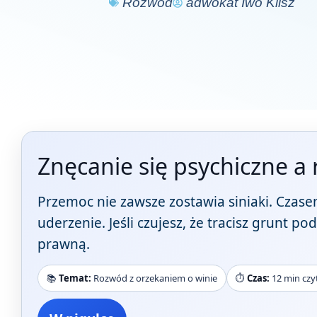
Rozwód
adwokat Iwo Klisz
Znęcanie się psychiczne a
Przemoc nie zawsze zostawia siniaki. Czasem 
uderzenie. Jeśli czujesz, że tracisz grunt
prawną.
📚
Temat:
Rozwód z orzekaniem o winie
⏱️
Czas:
12 min czy