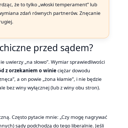
rdząc, że to tylko „włoski temperament” lub
 to wymiana zdań równych partnerów. Znęcanie
rugiej.
ychiczne przed sądem?
ie uwierzy „na słowo”. Wymiar sprawiedliwości
d z orzekaniem o winie
ciężar dowodu
nęca”, a on powie „żona kłamie”, i nie będzie
e bez winy wyłącznej (lub z winy obu stron).
czną. Często pytacie mnie: „Czy mogę nagrywać
nych) sądy podchodzą do tego liberalnie. Jeśli