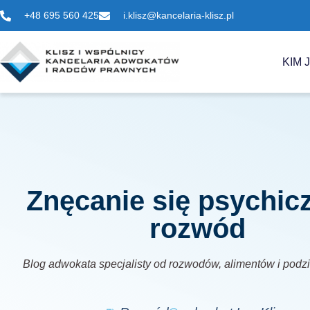
+48 695 560 425
i.klisz@kancelaria-klisz.pl
KIM 
Znęcanie się psychic
rozwód
Blog adwokata specjalisty od rozwodów, alimentów i podz