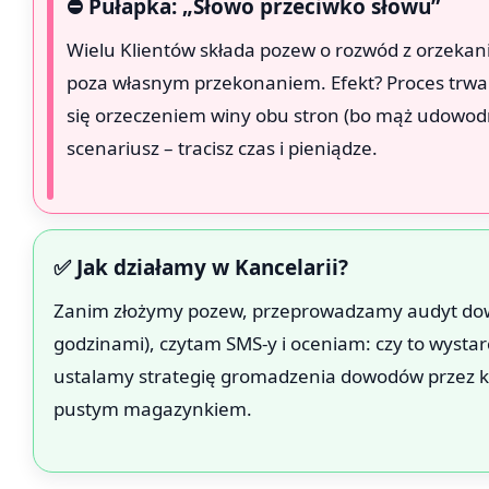
⛔ Pułapka: „Słowo przeciwko słowu”
Wielu Klientów składa pozew o rozwód z orzeka
poza własnym przekonaniem. Efekt? Proces trwa
się orzeczeniem winy obu stron (bo mąż udowodnił
scenariusz – tracisz czas i pieniądze.
✅ Jak działamy w Kancelarii?
Zanim złożymy pozew, przeprowadzamy audyt do
godzinami), czytam SMS-y i oceniam: czy to wystarc
ustalamy strategię gromadzenia dowodów przez ko
pustym magazynkiem.