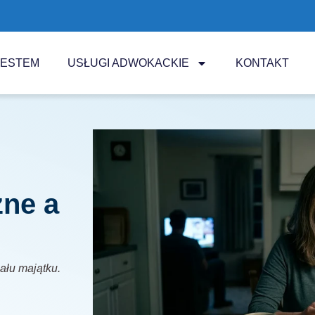
JESTEM
USŁUGI ADWOKACKIE
KONTAKT
zne a
iału majątku.