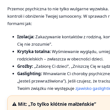
Przemoc psychiczna to nie tylko wulgarne wyzwiska. 
kontroli i obniżenie Twojej samooceny. W sprawach 
formami jak:
Izolacja:
Zakazywanie kontaktów z rodziną, kont
Cię nie zrozumie”.
Krytyka totalna:
Wyśmiewanie wyglądu, umiejęt
rodzicielskich – zwłaszcza w obecności dzieci.
Groźby:
„Zabiorę Ci dzieci”, „Zniszczę Cię w sąd
Gaslighting:
Wmawianie Ci choroby psychicznej,
„Jesteś przewrażliwiona”). Jeśli czujesz, że traci
Twoim związku nie występuje
zjawisko gaslight
⚠️ Mit: „To tylko kłótnie małżeńskie”