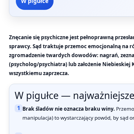
W pigułce
Znęcanie się psychiczne jest pełnoprawną przesł
sprawcy. Sąd traktuje przemoc emocjonalną na rów
zgromadzenie twardych dowodów: nagrań, zezn
(psycholog/psychiatra) lub założenie Niebieskiej
wszystkiemu zaprzecza.
W pigułce — najważniejsze
1
Brak śladów nie oznacza braku winy.
Przemoc
manipulacja) to wystarczający powód, by sąd o