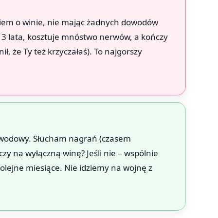
niem o winie, nie mając żadnych dowodów
 3 lata, kosztuje mnóstwo nerwów, a kończy
, że Ty też krzyczałaś). To najgorszy
wodowy. Słucham nagrań (czasem
zy na wyłączną winę? Jeśli nie – wspólnie
lejne miesiące. Nie idziemy na wojnę z