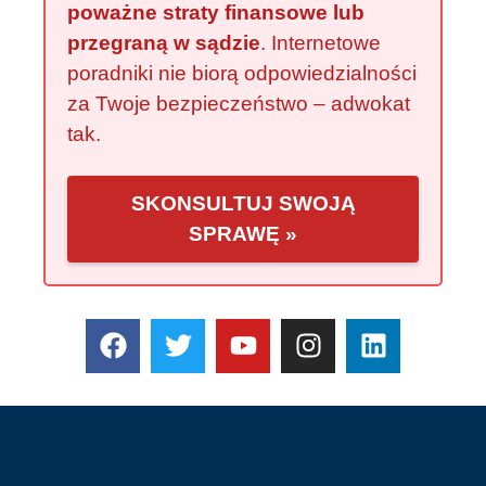
poważne straty finansowe lub
przegraną w sądzie
. Internetowe
poradniki nie biorą odpowiedzialności
za Twoje bezpieczeństwo – adwokat
tak.
SKONSULTUJ SWOJĄ
SPRAWĘ »