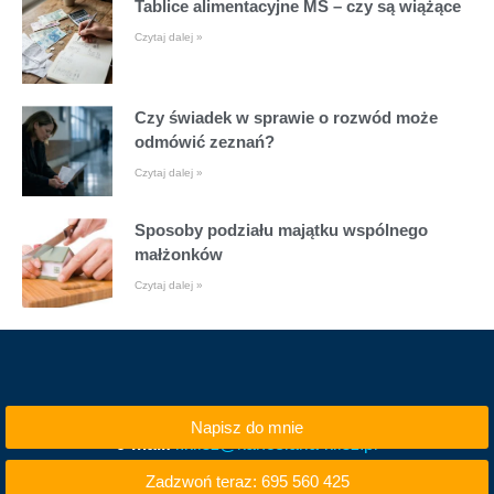
Tablice alimentacyjne MS – czy są wiążące
Czytaj dalej »
Czy świadek w sprawie o rozwód może
odmówić zeznań?
Czytaj dalej »
Sposoby podziału majątku wspólnego
małżonków
Czytaj dalej »
Napisz do mnie
e-mail:
i.klisz@kancelaria-klisz.pl
Zadzwoń teraz: 695 560 425