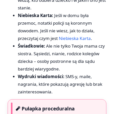
widzą, kto odbiera dziecko i w jakim ono jest
stanie.
Niebieska Karta:
Jeśli w domu była
przemoc, notatki policji są koronnym
dowodem. Jeśli nie wiesz, jak to działa,
przeczytaj czym jest
Niebieska Karta
.
Świadkowie:
Ale nie tylko Twoja mama czy
siostra. Sąsiedzi, nianie, rodzice kolegów
dziecka – osoby postronne są dla sądu
bardziej wiarygodne.
Wydruki wiadomości:
SMS-y, maile,
nagrania, które pokazują agresję lub brak
zainteresowania.
🧨 Pułapka proceduralna