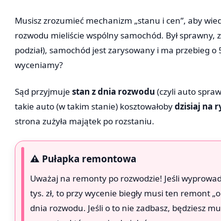
Musisz zrozumieć mechanizm „stanu i cen”, aby wiedz
rozwodu mieliście wspólny samochód. Był sprawny, z
podział), samochód jest zarysowany i ma przebieg o 5
wyceniamy?
Sąd przyjmuje
stan z dnia rozwodu
(czyli auto spra
takie auto (w takim stanie) kosztowałoby
dzisiaj na 
strona zużyła majątek po rozstaniu.
⚠️ Pułapka remontowa
Uważaj na remonty po rozwodzie! Jeśli wyprowad
tys. zł, to przy wycenie biegły musi ten remont „o
dnia rozwodu. Jeśli o to nie zadbasz, będziesz mu