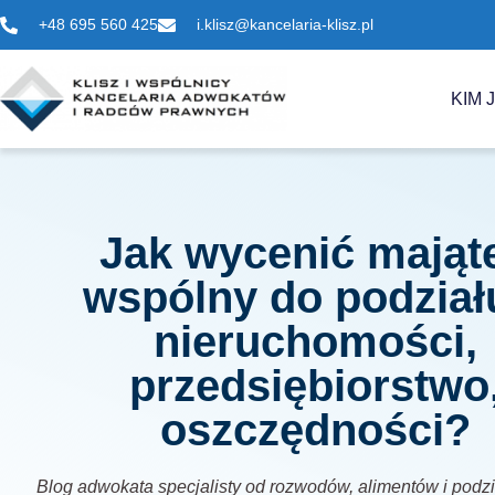
+48 695 560 425
i.klisz@kancelaria-klisz.pl
KIM 
Jak wycenić mająt
wspólny do podział
nieruchomości,
przedsiębiorstwo
oszczędności?
Blog adwokata specjalisty od rozwodów, alimentów i podz