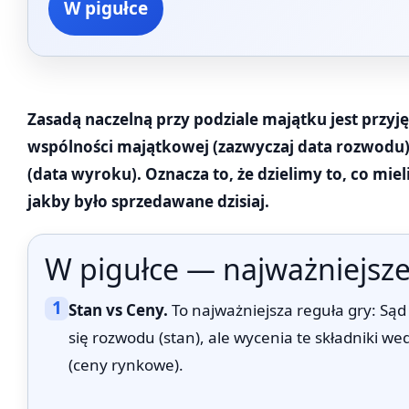
W pigułce
Zasadą naczelną przy podziale majątku jest przyj
wspólności majątkowej (zazwyczaj data rozwodu), 
(data wyroku). Oznacza to, że dzielimy to, co mie
jakby było sprzedawane dzisiaj.
W pigułce — najważniejsze
1
Stan vs Ceny.
To najważniejsza reguła gry: Sąd
się rozwodu (stan), ale wycenia te składniki 
(ceny rynkowe).