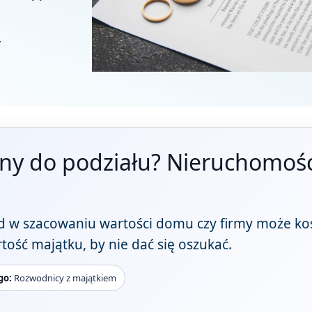
z
ny do podziału? Nieruchomości
 w szacowaniu wartości domu czy firmy może kosz
artość majątku, by nie dać się oszukać.
go:
Rozwodnicy z majątkiem