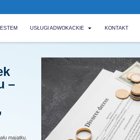
JESTEM
USŁUGI ADWOKACKIE
KONTAKT
ek
u –
,
iału majątku.