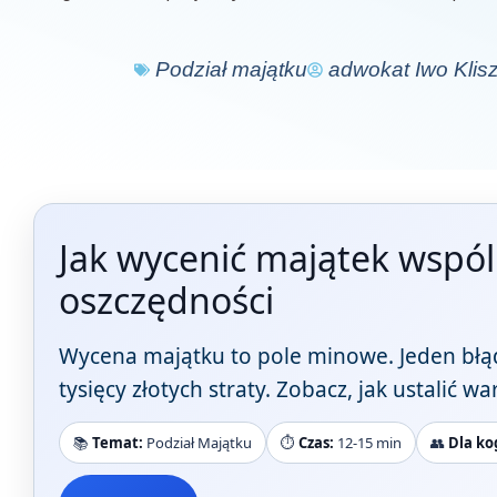
Podział majątku
adwokat Iwo Klis
Jak wycenić majątek wspól
oszczędności
Wycena majątku to pole minowe. Jeden błąd
tysięcy złotych straty. Zobacz, jak ustalić w
📚
Temat:
Podział Majątku
⏱️
Czas:
12-15 min
👥
Dla ko