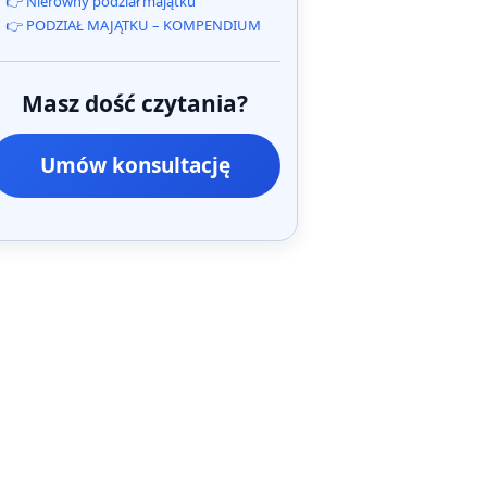
👉 Nierówny podział majątku
👉 PODZIAŁ MAJĄTKU – KOMPENDIUM
Masz dość czytania?
Umów konsultację