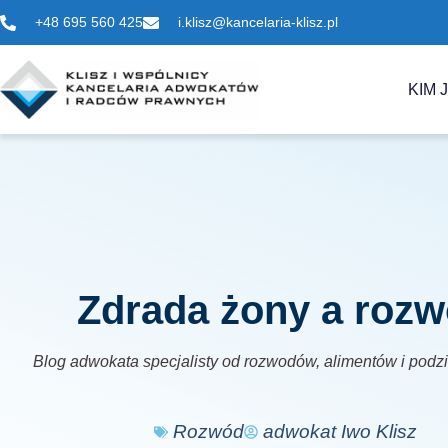
+48 695 560 425
i.klisz@kancelaria-klisz.pl
KIM 
Zdrada żony a roz
Blog adwokata specjalisty od rozwodów, alimentów i podz
Rozwód
adwokat Iwo Klisz