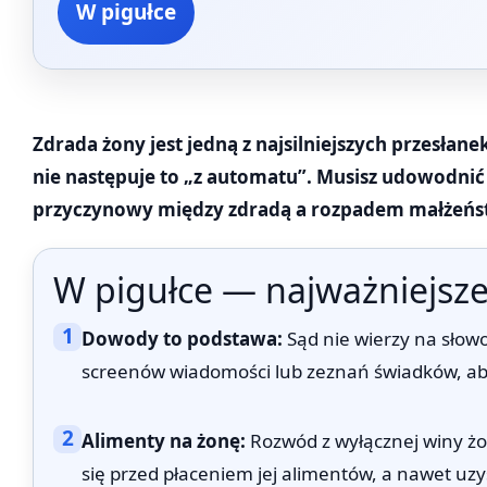
W pigułce
Zdrada żony jest jedną z najsilniejszych przesłan
nie następuje to „z automatu”. Musisz udowodnić n
przyczynowy między zdradą a rozpadem małżeńst
W pigułce — najważniejsze
1
Dowody to podstawa:
Sąd nie wierzy na słowo
screenów wiadomości lub zeznań świadków, ab
2
Alimenty na żonę:
Rozwód z wyłącznej winy żon
się przed płaceniem jej alimentów, a nawet uzys