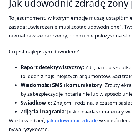
Jak udowodnić zdradę żony
To jest moment, w którym emocje muszą ustąpić miej
zasada: „twierdzenie musi zostać udowodnione”. Two
niemal zawsze zaprzeczy, dopóki nie położysz na st
Co jest najlepszym dowodem?
Raport detektywistyczny:
Zdjęcia i opis spot
to jeden z najsilniejszych argumentów. Sąd tra
Wiadomości SMS i komunikatory:
Zrzuty ekr
by zabezpieczyć je notarialnie lub w sposób un
Świadkowie:
Znajomi, rodzina, a czasem sąsied
Zdjęcia i nagrania:
Jeśli posiadasz materiały wi
Warto wiedzieć,
jak udowodnić zdradę
w sposób lega
bywa ryzykowne.