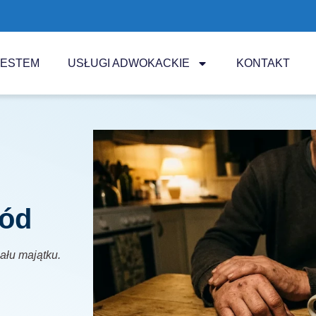
JESTEM
USŁUGI ADWOKACKIE
KONTAKT
wód
iału majątku.