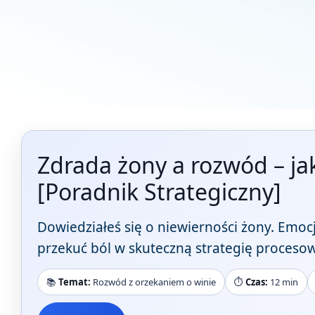
Zdrada żony a rozwód – ja
[Poradnik Strategiczny]
Dowiedziałeś się o niewierności żony. Emocje
przekuć ból w skuteczną strategię procesow
📚
Temat:
Rozwód z orzekaniem o winie
⏱️
Czas:
12 min