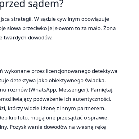
 przed sądem?
sca strategii. W sądzie cywilnym obowiązuje
je słowa przeciwko jej słowom to za mało. Żona
ole twardych dowodów.
kań wykonane przez licencjonowanego detektywa
ktuje detektywa jako obiektywnego świadka.
anu rozmów (WhatsApp, Messenger). Pamiętaj,
iemożliwiający podważenie ich autentyczności.
zi, którzy widzieli żonę z innym partnerem.
deo lub foto, mogą one przesądzić o sprawie.
lny. Pozyskiwanie dowodów na własną rękę