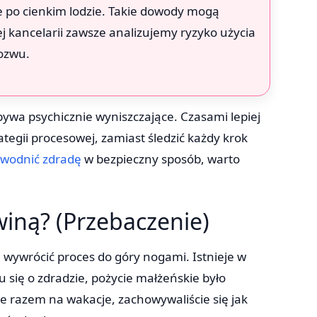
e po cienkim lodzie. Takie dowody mogą
j kancelarii zawsze analizujemy ryzyko użycia
ozwu.
ywa psychicznie wyniszczające. Czasami lepiej
rategii procesowej, zamiast śledzić każdy krok
owodnić zdradę
w bezpieczny sposób, warto
winą? (Przebaczenie)
e wywrócić proces do góry nogami. Istnieje w
u się o zdradzie, pożycie małżeńskie było
ie razem na wakacje, zachowywaliście się jak