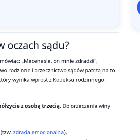
 w oczach sądu?
 mówiąc: „Mecenasie, on mnie zdradził”,
awo rodzinne i orzecznictwo sądów patrzą na to
który wynika wprost z Kodeksu rodzinnego i
ółżycie z osobą trzecią
. Do orzeczenia winy
 (tzw.
zdrada emocjonalna
),