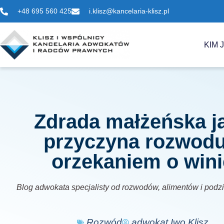
+48 695 560 425
i.klisz@kancelaria-klisz.pl
KIM 
Zdrada małżeńska j
przyczyna rozwodu
orzekaniem o wini
Blog adwokata specjalisty od rozwodów, alimentów i podz
Rozwód
adwokat Iwo Klisz