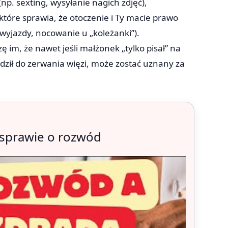
p. sexting, wysyłanie nagich zdjęć),
które sprawia, że otoczenie i Ty macie prawo
 wyjazdy, nocowanie u „koleżanki”).
 im, że nawet jeśli małżonek „tylko pisał” na
adził do zerwania więzi, może zostać uznany za
 sprawie o rozwód