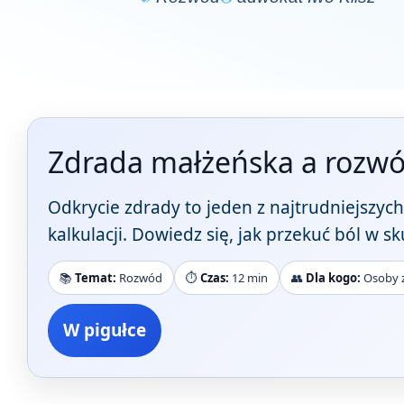
Zdrada małżeńska a rozwó
Odkrycie zdrady to jeden z najtrudniejszy
kalkulacji. Dowiedz się, jak przekuć ból w 
📚
Temat:
Rozwód
⏱️
Czas:
12 min
👥
Dla kogo:
Osoby 
W pigułce