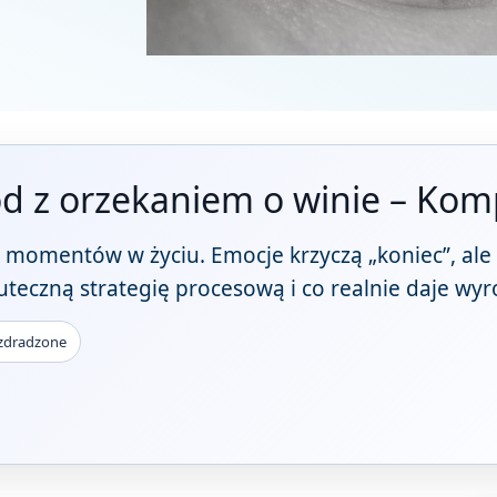
d z orzekaniem o winie – Kom
ch momentów w życiu. Emocje krzyczą „koniec”, a
skuteczną strategię procesową i co realnie daje wy
zdradzone