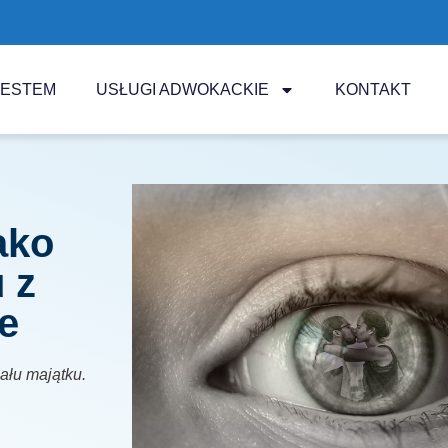
JESTEM
USŁUGI ADWOKACKIE
KONTAKT
ako
 z
e
iału majątku.