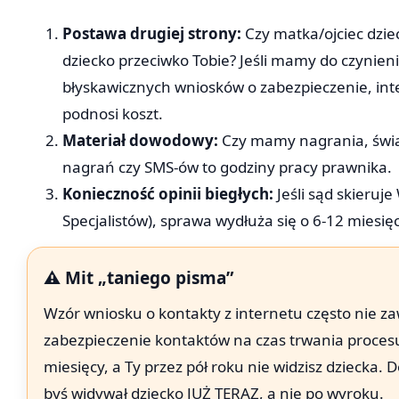
Postawa drugiej strony:
Czy matka/ojciec dzie
dziecko przeciwko Tobie? Jeśli mamy do czynien
błyskawicznych wniosków o zabezpieczenie, inter
podnosi koszt.
Materiał dowodowy:
Czy mamy nagrania, świad
nagrań czy SMS-ów to godziny pracy prawnika.
Konieczność opinii biegłych:
Jeśli sąd skieru
Specjalistów), sprawa wydłuża się o 6-12 miesię
⚠️ Mit „taniego pisma”
Wzór wniosku o kontakty z internetu często nie 
zabezpieczenie kontaktów na czas trwania proces
miesięcy, a Ty przez pół roku nie widzisz dziecka.
byś widywał dziecko JUŻ TERAZ, a nie po wyroku.