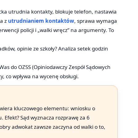
cka utrudnia kontakty, blokuje telefon, nastawia
ia z
utrudnianiem kontaktów
, sprawa wymaga
wencji policji i „walki wręcz” na argumenty. To
ków, opinie ze szkoły? Analiza setek godzin
je Was do OZSS (Opiniodawczy Zespół Sądowych
cy, co wpływa na wycenę obsługi.
zawiera kluczowego elementu: wniosku o
u. Efekt? Sąd wyznacza rozprawę za 6
 Dobry adwokat zawsze zaczyna od walki o to,