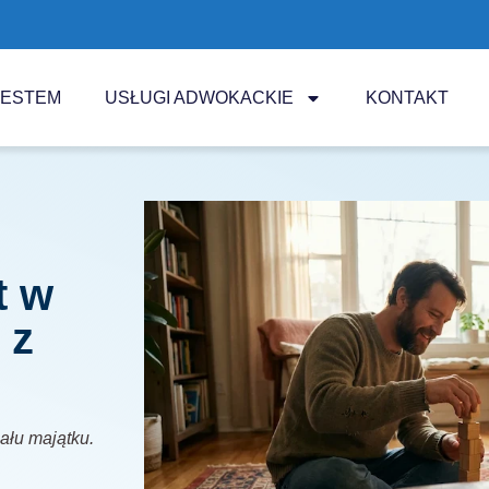
JESTEM
USŁUGI ADWOKACKIE
KONTAKT
t w
 z
iału majątku.