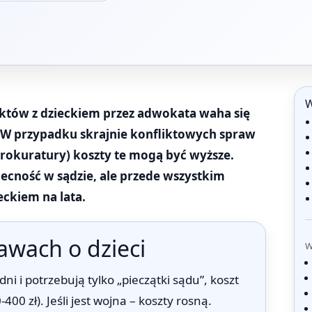
W
któw z dzieckiem przez adwokata waha się
ję. W przypadku skrajnie konfliktowych spraw
 prokuratury) koszty te mogą być wyższe.
becność w sądzie, ale przede wszystkim
eckiem na lata.
awach o dzieci
W
dni i potrzebują tylko „pieczątki sądu”, koszt
00 zł). Jeśli jest wojna – koszty rosną.