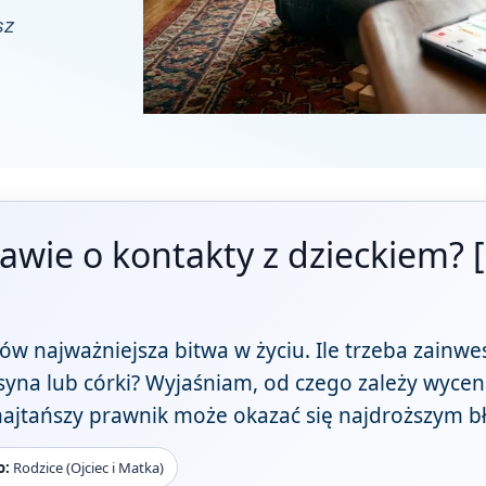
sz
awie o kontakty z dzieckiem? 
ców najważniejsza bitwa w życiu. Ile trzeba zainw
syna lub córki? Wyjaśniam, od czego zależy wycena
najtańszy prawnik może okazać się najdroższym 
o:
Rodzice (Ojciec i Matka)