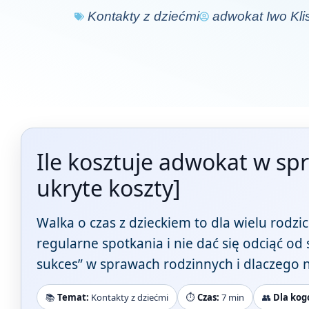
Kontakty z dziećmi
adwokat Iwo Kli
Ile kosztuje adwokat w spr
ukryte koszty]
Walka o czas z dzieckiem to dla wielu rodzi
regularne spotkania i nie dać się odciąć od 
sukces” w sprawach rodzinnych i dlaczego 
📚
Temat:
Kontakty z dziećmi
⏱️
Czas:
7 min
👥
Dla kog