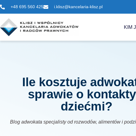
+48 695 560 425
i.klisz@kancelaria-klisz.pl
KIM 
Ile kosztuje adwoka
sprawie o kontakty
dziećmi?
Blog adwokata specjalisty od rozwodów, alimentów i podz