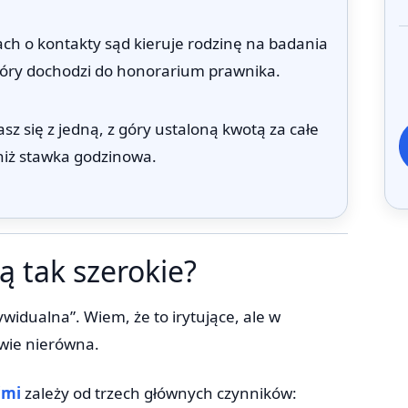
ch o kontakty sąd kieruje rodzinę na badania
który dochodzi do honorarium prawnika.
sz się z jedną, z góry ustaloną kwotą za całe
 niż stawka godzinowa.
ą tak szerokie?
ywidualna”. Wiem, że to irytujące, ale w
awie nierówna.
ćmi
zależy od trzech głównych czynników: