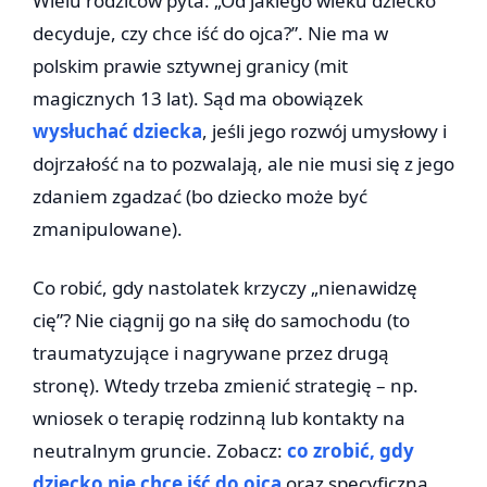
Wielu rodziców pyta: „Od jakiego wieku dziecko
decyduje, czy chce iść do ojca?”. Nie ma w
polskim prawie sztywnej granicy (mit
magicznych 13 lat). Sąd ma obowiązek
wysłuchać dziecka
, jeśli jego rozwój umysłowy i
dojrzałość na to pozwalają, ale nie musi się z jego
zdaniem zgadzać (bo dziecko może być
zmanipulowane).
Co robić, gdy nastolatek krzyczy „nienawidzę
cię”? Nie ciągnij go na siłę do samochodu (to
traumatyzujące i nagrywane przez drugą
stronę). Wtedy trzeba zmienić strategię – np.
wniosek o terapię rodzinną lub kontakty na
neutralnym gruncie. Zobacz:
co zrobić, gdy
dziecko nie chce iść do ojca
oraz specyficzną