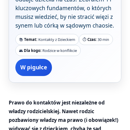
kluczowych fundamentów, o których
musisz wiedzieć, by nie stracić więzi z
synem lub córką w sądowym chaosie.
📚
Temat:
Kontakty z Dzieckiem
⏱️
Czas:
30 min
👥
Dla kogo:
Rodzice w konflikcie
W pigułce
Prawo do kontaktów jest niezależne od
władzy rodzicielskiej. Nawet rodzic
pozbawiony władzy ma prawo (i obowiązek!)
widywać się z dzieckiem, chyba że sąd