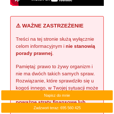
⚠️ WAŻNE ZASTRZEŻENIE
Treści na tej stronie służą wyłącznie
celom informacyjnym i
nie stanowią
porady prawnej
.
Pamiętaj: prawo to żywy organizm i
nie ma dwóch takich samych spraw.
Rozwiązanie, które sprawdziło się u
kogoś innego, w Twojej sytuacji może
okazać się zgubne i narazić Cię na
Napisz do mnie
poważne straty finansowe lub
Zadzwoń teraz: 695 560 425
przegraną w sądzie
. Internetowe