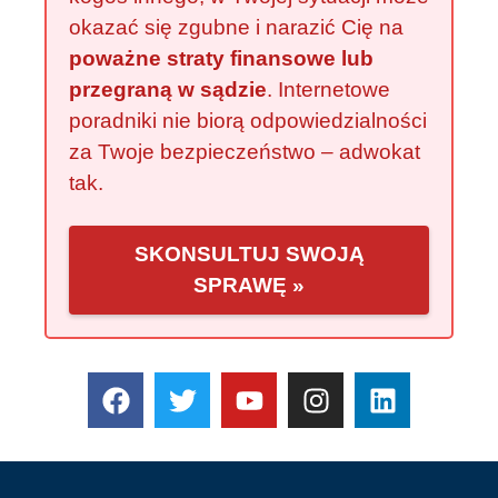
okazać się zgubne i narazić Cię na
poważne straty finansowe lub
przegraną w sądzie
. Internetowe
poradniki nie biorą odpowiedzialności
za Twoje bezpieczeństwo – adwokat
tak.
SKONSULTUJ SWOJĄ
SPRAWĘ »