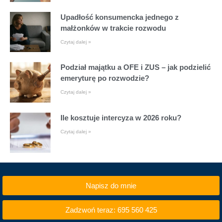
Upadłość konsumencka jednego z
małżonków w trakcie rozwodu
Czytaj dalej »
Podział majątku a OFE i ZUS – jak podzielić
emeryturę po rozwodzie?
Czytaj dalej »
Ile kosztuje intercyza w 2026 roku?
Czytaj dalej »
Napisz do mnie
Zadzwoń teraz: 695 560 425
e-mail:
i.klisz@kancelaria-klisz.pl