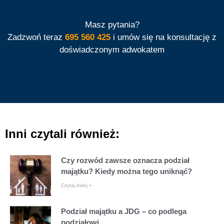
Masz pytania?
Zadzwoń teraz
695 560 425
i umów się na konsultację z
doświadczonym adwokatem
Inni czytali również:
Czy rozwód zawsze oznacza podział
majątku? Kiedy można tego uniknąć?
Czytaj dalej »
Podział majątku a JDG – co podlega
podziałowi