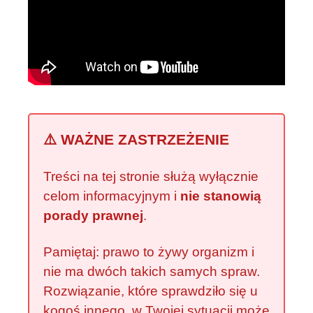
⚠️ WAŻNE ZASTRZEŻENIE
Treści na tej stronie służą wyłącznie
celom informacyjnym i
nie stanowią
porady prawnej
.
Pamiętaj: prawo to żywy organizm i
nie ma dwóch takich samych spraw.
Rozwiązanie, które sprawdziło się u
kogoś innego, w Twojej sytuacji może