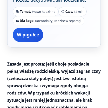
📚
Temat:
Prawo Rodzinne
⏱️
Czas:
12 min
👥
Dla kogo:
Rozwodnicy, Rodzice w separacji
W pigułce
Zasada jest prosta: jeśli oboje posiadacie
pełną władzę rodzicielską, wyjazd zagraniczny
(zwłaszcza stały pobyt) jest tzw. istotną
sprawą dziecka i wymaga zgody obojga
rodziców. W przypadku krótkich wakacji
sytuacja jest mniej jednoznaczna, ale brak
zgody może skutkować problemami na