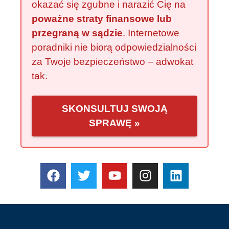
okazać się zgubne i narazić Cię na
poważne straty finansowe lub
przegraną w sądzie
. Internetowe
poradniki nie biorą odpowiedzialności
za Twoje bezpieczeństwo – adwokat
tak.
SKONSULTUJ SWOJĄ
SPRAWĘ »