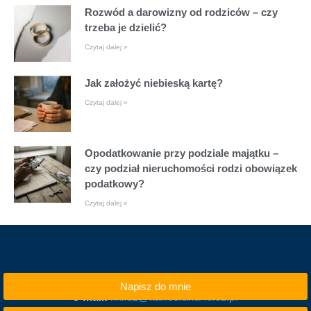
Rozwód a darowizny od rodziców – czy
trzeba je dzielić?
Czytaj dalej »
Jak założyć niebieską kartę?
Czytaj dalej »
Opodatkowanie przy podziale majątku –
czy podział nieruchomości rodzi obowiązek
podatkowy?
Czytaj dalej »
Napisz do mnie
e-mail:
i.klisz@kancelaria-klisz.pl