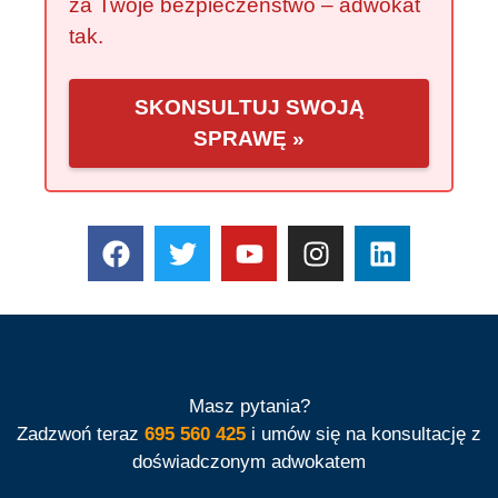
za Twoje bezpieczeństwo – adwokat
tak.
SKONSULTUJ SWOJĄ
SPRAWĘ »
Masz pytania?
Zadzwoń teraz
695 560 425
i umów się na konsultację z
doświadczonym adwokatem