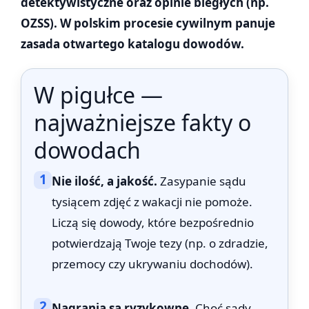
detektywistyczne oraz opinie biegłych (np.
OZSS). W polskim procesie cywilnym panuje
zasada otwartego katalogu dowodów.
W pigułce —
najważniejsze fakty o
dowodach
1
Nie ilość, a jakość.
Zasypanie sądu
tysiącem zdjęć z wakacji nie pomoże.
Liczą się dowody, które bezpośrednio
potwierdzają Twoje tezy (np. o zdradzie,
przemocy czy ukrywaniu dochodów).
2
Nagrania są ryzykowne.
Choć sądy