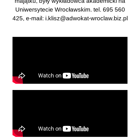
majątku, były wykładowca akademicki na
Uniwersytecie Wrocławskim. tel. 695 560
425, e-mail:
i.klisz@adwokat-wroclaw.biz.pl