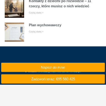
Kontakty z dziećmi po rozwodzie – 11
rzeczy, które musisz o nich wiedzieć
Czytaj dalej »
Plan wychowawczy
Czytaj dalej »
Napisz do mnie
e-mail:
i.klisz@kancelaria-klisz.pl
Zadzwoń teraz: 695 560 425
tel. kom. 695 560 425
tel. 71 740 50 00