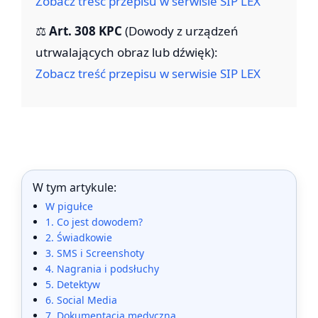
Zobacz treść przepisu w serwisie SIP LEX
⚖️
Art. 308 KPC
(Dowody z urządzeń
utrwalających obraz lub dźwięk):
Zobacz treść przepisu w serwisie SIP LEX
W tym artykule:
W pigułce
1. Co jest dowodem?
2. Świadkowie
3. SMS i Screenshoty
4. Nagrania i podsłuchy
5. Detektyw
6. Social Media
7. Dokumentacja medyczna