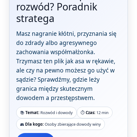
rozwód? Poradnik
stratega
Masz nagranie kłótni, przyznania się
do zdrady albo agresywnego
zachowania współmałżonka.
Trzymasz ten plik jak asa w rękawie,
ale czy na pewno możesz go użyć w
sądzie? Sprawdźmy, gdzie leży
granica między skutecznym
dowodem a przestępstwem.
📚
Temat:
Rozwód i dowody
⏱️
Czas:
12 min
👥
Dla kogo:
Osoby zbierające dowody winy