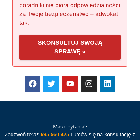
poradniki nie biorą odpowiedzialności
za Twoje bezpieczeństwo – adwokat
tak.
SKONSULTUJ SWOJĄ
SPRAWĘ »
Masz pytania?
Zadzwoń teraz
695 560 425
i umów się na konsultację z