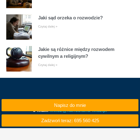
Jaki sąd orzeka o rozwodzie?
Czytaj dalej »
Jakie są różnice między rozwodem
cywilnym a religijnym?
Czytaj dalej »
Napisz do mnie
e-mail:
i.klisz@kancelaria-klisz.pl
Zadzwoń teraz: 695 560 425
tel. kom. 695 560 425