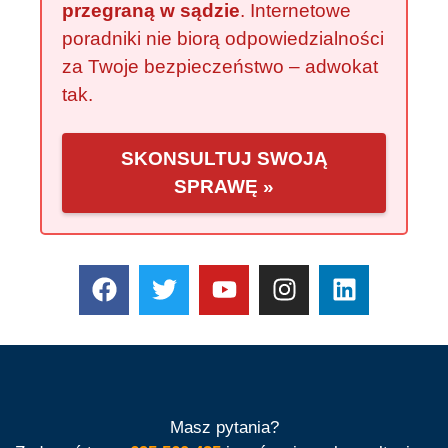
przegraną w sądzie
. Internetowe
poradniki nie biorą odpowiedzialności
za Twoje bezpieczeństwo – adwokat
tak.
SKONSULTUJ SWOJĄ
SPRAWĘ »
Masz pytania?