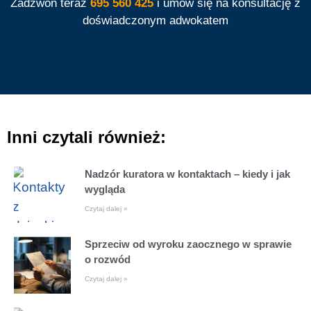
Zadzwoń teraz
695 560 425
i umów się na konsultację z
doświadczonym adwokatem
Inni czytali również:
Nadzór kuratora w kontaktach – kiedy i jak
wygląda
Czytaj dalej »
Sprzeciw od wyroku zaocznego w sprawie
o rozwód
Czytaj dalej »