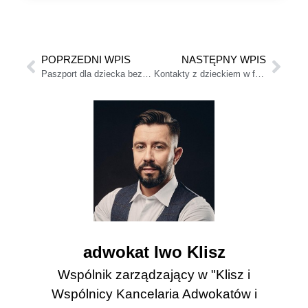
POPRZEDNI WPIS
NASTĘPNY WPIS
Paszport dla dziecka bez zgody ojca/matki – jak załatwić? (Wzór)
Kontakty z dzieckiem w ferie i wakacje – harmonogram do ugody
adwokat Iwo Klisz
Wspólnik zarządzający w "Klisz i
Wspólnicy Kancelaria Adwokatów i