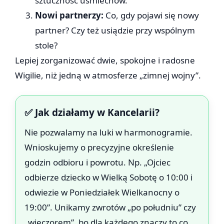
sztuczność uśmiechów.
Nowi partnerzy:
Co, gdy pojawi się nowy
partner? Czy też usiądzie przy wspólnym
stole?
Lepiej zorganizować dwie, spokojne i radosne
Wigilie, niż jedną w atmosferze „zimnej wojny”.
✅ Jak działamy w Kancelarii?
Nie pozwalamy na luki w harmonogramie.
Wnioskujemy o precyzyjne określenie
godzin odbioru i powrotu. Np. „Ojciec
odbierze dziecko w Wielką Sobotę o 10:00 i
odwiezie w Poniedziałek Wielkanocny o
19:00”. Unikamy zwrotów „po południu” czy
„wieczorem”, bo dla każdego znaczy to co