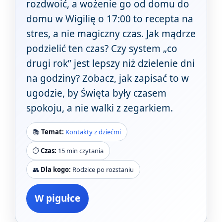
rozdwoić, a wożenie go od domu do
domu w Wigilię o 17:00 to recepta na
stres, a nie magiczny czas. Jak mądrze
podzielić ten czas? Czy system „co
drugi rok” jest lepszy niż dzielenie dni
na godziny? Zobacz, jak zapisać to w
ugodzie, by Święta były czasem
spokoju, a nie walki z zegarkiem.
📚
Temat:
Kontakty z dziećmi
⏱️
Czas:
15 min czytania
👥
Dla kogo:
Rodzice po rozstaniu
W pigułce