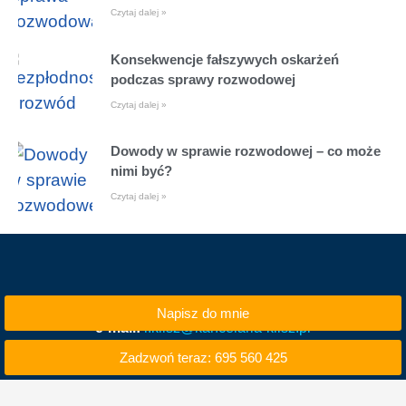
Czytaj dalej »
Konsekwencje fałszywych oskarżeń
podczas sprawy rozwodowej
Czytaj dalej »
Dowody w sprawie rozwodowej – co może
nimi być?
Czytaj dalej »
Napisz do mnie
e-mail:
i.klisz@kancelaria-klisz.pl
Zadzwoń teraz: 695 560 425
tel. kom. 695 560 425