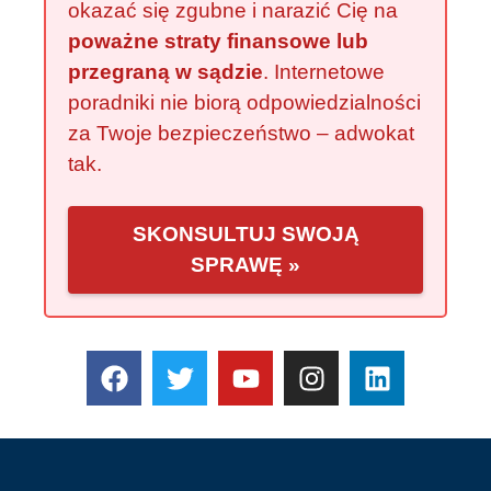
okazać się zgubne i narazić Cię na
poważne straty finansowe lub
przegraną w sądzie
. Internetowe
poradniki nie biorą odpowiedzialności
za Twoje bezpieczeństwo – adwokat
tak.
SKONSULTUJ SWOJĄ
SPRAWĘ »