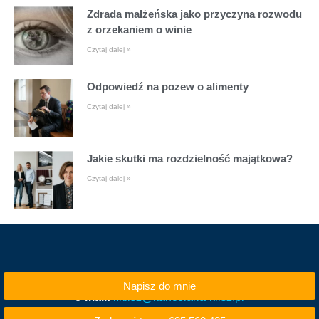
Zdrada małżeńska jako przyczyna rozwodu
z orzekaniem o winie
Czytaj dalej »
Odpowiedź na pozew o alimenty
Czytaj dalej »
Jakie skutki ma rozdzielność majątkowa?
Czytaj dalej »
Napisz do mnie
e-mail:
i.klisz@kancelaria-klisz.pl