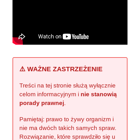
⚠️ WAŻNE ZASTRZEŻENIE
Treści na tej stronie służą wyłącznie
celom informacyjnym i
nie stanowią
porady prawnej
.
Pamiętaj: prawo to żywy organizm i
nie ma dwóch takich samych spraw.
Rozwiązanie, które sprawdziło się u