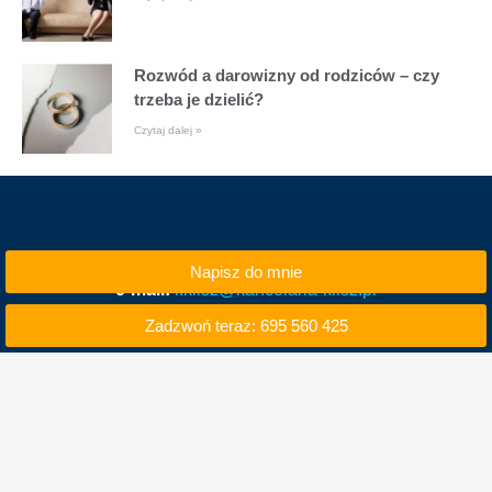
Rozwód a darowizny od rodziców – czy
trzeba je dzielić?
Czytaj dalej »
Napisz do mnie
e-mail:
i.klisz@kancelaria-klisz.pl
Zadzwoń teraz: 695 560 425
tel. kom. 695 560 425
tel. 71 740 50 00