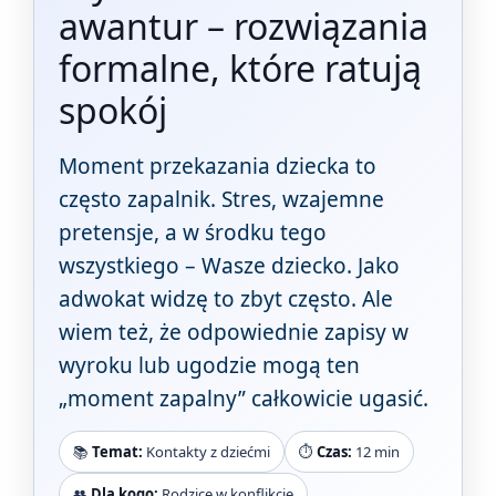
awantur – rozwiązania
formalne, które ratują
spokój
Moment przekazania dziecka to
często zapalnik. Stres, wzajemne
pretensje, a w środku tego
wszystkiego – Wasze dziecko. Jako
adwokat widzę to zbyt często. Ale
wiem też, że odpowiednie zapisy w
wyroku lub ugodzie mogą ten
„moment zapalny” całkowicie ugasić.
📚
Temat:
Kontakty z dziećmi
⏱️
Czas:
12 min
👥
Dla kogo:
Rodzice w konflikcie