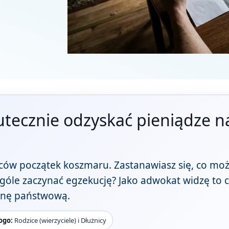
utecznie odzyskać pieniądze n
ziców początek koszmaru. Zastanawiasz się, co mo
w ogóle zaczynać egzekucję? Jako adwokat widzę to 
inę państwową.
ogo:
Rodzice (wierzyciele) i Dłużnicy