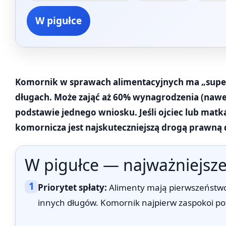
W pigułce
Komornik w sprawach alimentacyjnych ma „super
długach. Może zająć aż 60% wynagrodzenia (nawet
podstawie jednego wniosku. Jeśli ojciec lub matk
komornicza jest najskuteczniejszą drogą prawną d
W pigułce — najważniejsze
1
Priorytet spłaty:
Alimenty mają pierwszeństwo 
innych długów. Komornik najpierw zaspokoi po