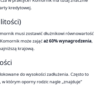
nacza w praktyce? Komornik ma tutaj znacznie
arty kredytowej.
itości)
komornik musi zostawić dłużnikowi równowartość
. Komornik może zająć
aż 60% wynagrodzenia
,
najniższą krajową.
ości
 blokowane do wysokości zadłużenia. Często to
, w którym oporny rodzic nagle „znajduje”