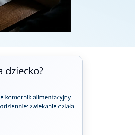
a dziecko?
że komornik alimentacyjny,
codziennie: zwlekanie działa