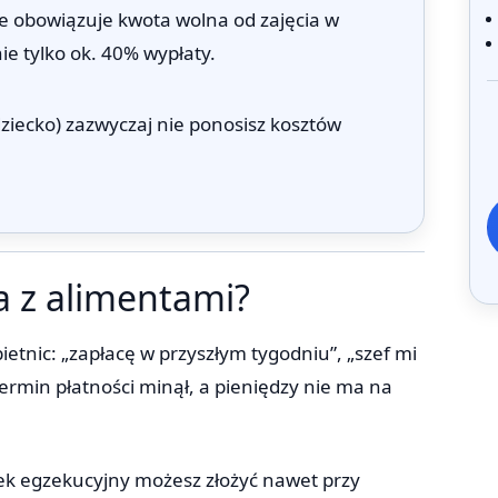
e obowiązuje kwota wolna od zajęcia w
ie tylko ok. 40% wypłaty.
dziecko) zazwyczaj nie ponosisz kosztów
.
a z alimentami?
etnic: „zapłacę w przyszłym tygodniu”, „szef mi
i termin płatności minął, a pieniędzy nie ma na
sek egzekucyjny możesz złożyć nawet przy