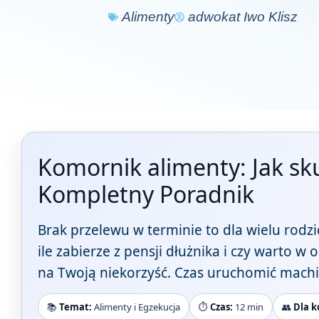
Alimenty
adwokat Iwo Klisz
Komornik alimenty: Jak sk
Kompletny Poradnik
Brak przelewu w terminie to dla wielu rod
ile zabierze z pensji dłużnika i czy warto 
na Twoją niekorzyść. Czas uruchomić mach
📚
Temat:
Alimenty i Egzekucja
⏱️
Czas:
12 min
👥
Dla k