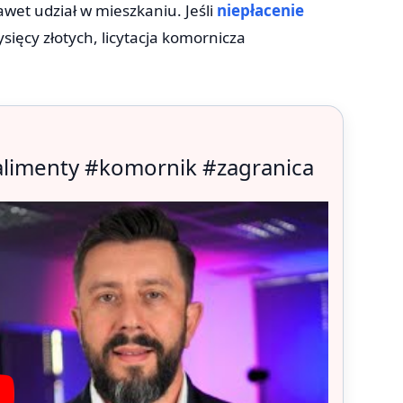
wet udział w mieszkaniu. Jeśli
niepłacenie
ysięcy złotych, licytacja komornicza
alimenty #komornik #zagranica