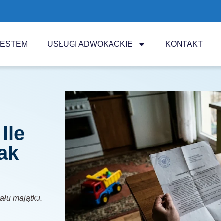
JESTEM
USŁUGI ADWOKACKIE
KONTAKT
Ile
jak
iału majątku.