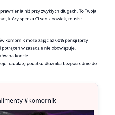
rawnienia niż przy zwykłych długach. To Twoja
at, który spędza Ci sen z powiek, musisz
:
w komornik może zająć aż 60% pensji (przy
d potrąceń w zasadzie nie obowiązuje.
ków na koncie.
eje nadpłatę podatku dłużnika bezpośrednio do
#alimenty #komornik