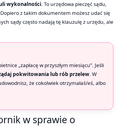
uli wykonalności
. To urzędowa pieczęć sądu,
i”. Dopiero z takim dokumentem możesz udać się
ch sądy często nadają tę klauzulę z urzędu, ale
ietnice „zapłacę w przyszłym miesiącu”. Jeśli
żądaj pokwitowania lub rób przelew
. W
 udowodnisz, że cokolwiek otrzymałaś/eś, albo
ornik w sprawie o