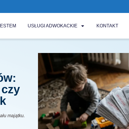
JESTEM
USŁUGI ADWOKACKIE
KONTAKT
ów:
 czy
k
iału majątku.