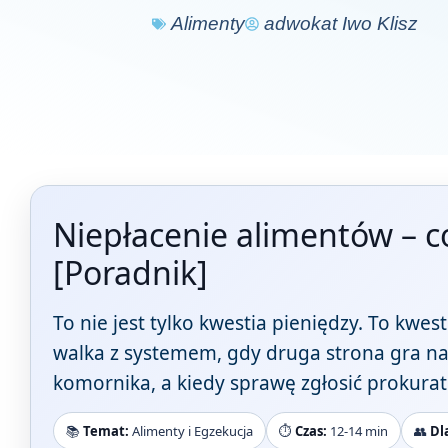
Alimenty
adwokat Iwo Klisz
Niepłacenie alimentów – co
[Poradnik]
To nie jest tylko kwestia pieniędzy. To kwe
walka z systemem, gdy druga strona gra na 
komornika, a kiedy sprawę zgłosić prokurat
📚
Temat:
Alimenty i Egzekucja
⏱️
Czas:
12-14 min
👥
Dl