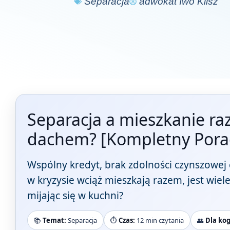
Separacja
adwokat Iwo Klisz
Separacja a mieszkanie ra
dachem? [Kompletny Pora
Wspólny kredyt, brak zdolności czynszowej 
w kryzysie wciąż mieszkają razem, jest wiele
mijając się w kuchni?
📚
Temat:
Separacja
⏱️
Czas:
12 min czytania
👥
Dla kog