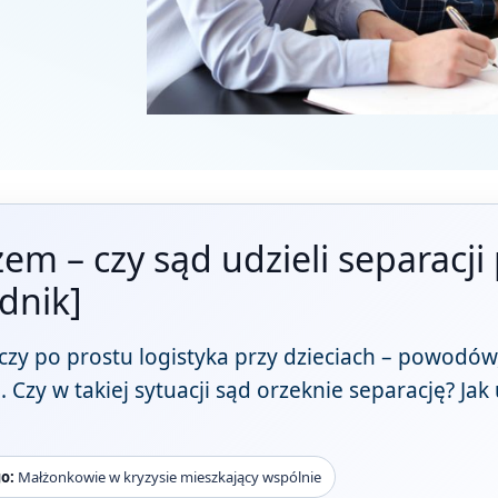
zem – czy sąd udzieli separacj
dnik]
czy po prostu logistyka przy dzieciach – powodó
. Czy w takiej sytuacji sąd orzeknie separację? Ja
o:
Małżonkowie w kryzysie mieszkający wspólnie