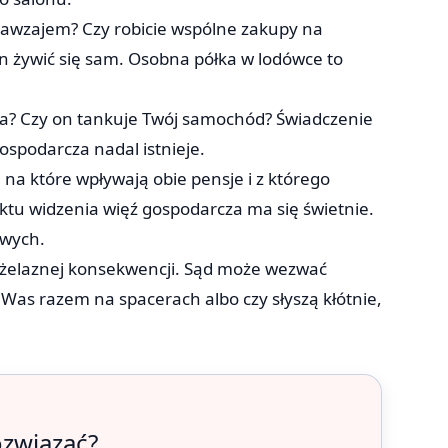
 nawzajem? Czy robicie wspólne zakupy na
n żywić się sam. Osobna półka w lodówce to
ża? Czy on tankuje Twój samochód? Świadczenie
ospodarcza nadal istnieje.
 na które wpływają obie pensje i z którego
nktu widzenia więź gospodarcza ma się świetnie.
owych.
elaznej konsekwencji. Sąd może wezwać
ą Was razem na spacerach albo czy słyszą kłótnie,
ozwiązać?