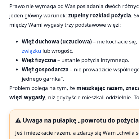
Prawo nie wymaga od Was posiadania dwóch różnych
jeden główny warunek:
zupełny rozkład pożycia
. S
między Wami wygasły trzy podstawowe więzi:
Więź duchowa (uczuciowa)
– nie kochacie się,
związku
lub wrogość.
Więź fizyczna
– ustanie pożycia intymnego.
Więź gospodarcza
– nie prowadzicie wspólnego
jednego garnka”.
Problem polega na tym, że
mieszkając razem, znacz
więzi wygasły
, niż gdybyście mieszkali oddzielnie. 
⚠️ Uwaga na pułapkę „powrotu do pożycia
Jeśli mieszkacie razem, a zdarzy się Wam „chwila sł