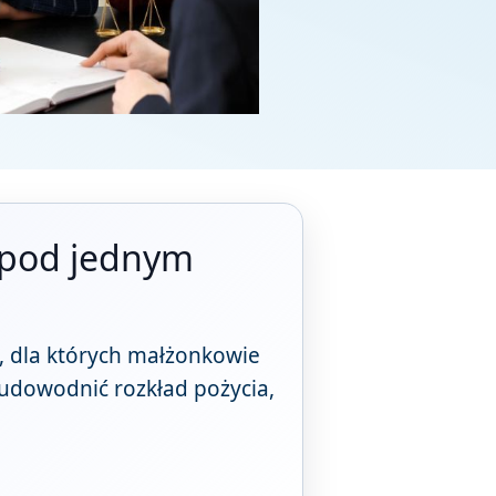
i pod jednym
w, dla których małżonkowie
k udowodnić rozkład pożycia,