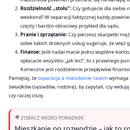
Rozdzielność „stołu”:
Czy gotujecie dla siebie
weekend? W separacji faktycznej każdy powinie
częsty i bardzo obrazowy przykład dla sądu.
Pranie i sprzątanie:
Czy pierzesz skarpetki mę
sobie takich drobnych usług sugeruje, że więź g
Finanse:
Jeśli nadal macie jedno wspólne konto,
opłacacie wszystko „jak leci”, to z prawnego pu
Konieczne jest rozdzielenie przepływów finans
Pamiętaj, że
separacja a mieszkanie razem
wymaga ż
świadków (sąsiadów, rodzinę), by zapytali, czy widuj
czy raczej ciszę.
🎥 ZOBACZ WIDEO PORADNIK:
Mieszkanie po rozwodzie – jak to r