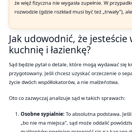
że więź fizyczna nie wygasła zupełnie. W przypadku
rozwodzie (gdzie rozkład musi być też „trwały”), 
Jak udowodnić, że jesteście 
kuchnię i łazienkę?
Sąd będzie pytał o detale, które mogą wydawać się k
przygotowany. Jeśli chcesz uzyskać orzeczenie o sepa
życie dwóch współlokatorów, a nie małżeństwa.
Oto co zazwyczaj analizuje sąd w takich sprawach:
Osobne sypialnie:
To absolutna podstawa. Jeśli
„bo nie ma miejsca”, sąd może oddalić powódz
małżonków powinien przenieść się na kanapę d