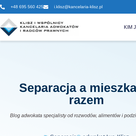
+48 695 560 425
i.klisz@kancelaria-klisz.pl
KIM 
Separacja a mieszka
razem
Blog adwokata specjalisty od rozwodów, alimentów i podz