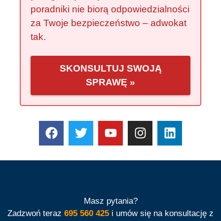
poradniki nie biorą odpowiedzialności
za Twoje bezpieczeństwo – adwokat
tak.
SKONSULTUJ SWOJĄ
SPRAWĘ »
Masz pytania?
Zadzwoń teraz
695 560 425
i umów się na konsultację z