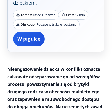
dzieckiem.
📚
Temat:
Dzieci i Rozwód
⏱️
Czas:
12 min
👥
Dla kogo:
Rodzice w trakcie rozstania
W pigułce
Nieangażowanie dziecka w konflikt oznacza
całkowite odseparowanie go od szczegółów
procesu, powstrzymanie się od krytyki
drugiego rodzica w obecności małoletniego
oraz zapewnienie mu swobodnego dostępu
do obojga opiekunów. Naruszenie tych zasad