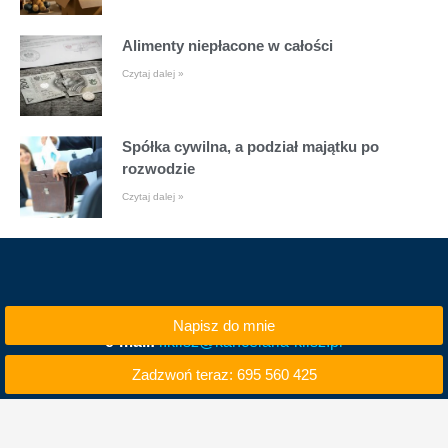
Alimenty niepłacone w całości
Czytaj dalej »
Spółka cywilna, a podział majątku po
rozwodzie
Czytaj dalej »
Napisz do mnie
e-mail:
i.klisz@kancelaria-klisz.pl
Zadzwoń teraz: 695 560 425
tel. kom. 695 560 425
tel. 71 740 50 00