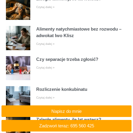
Czytaj dalej »
Alimenty natychmiastowe bez rozwodu –
adwokat Iwo Klisz
Czytaj dalej »
Czy separacje trzeba zgłosić?
Czytaj dalej »
Rozliczenie konkubinatu
Czytaj dalej »
Napisz do mnie
Zaległe alimenty, ile lat wstecz?
Zadzwoń teraz: 695 560 425
Czytaj dalej »