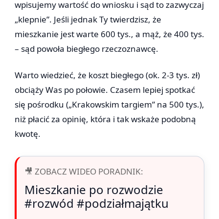
wpisujemy wartość do wniosku i sąd to zazwyczaj
„klepnie”. Jeśli jednak Ty twierdzisz, że
mieszkanie jest warte 600 tys., a mąż, że 400 tys.
– sąd powoła biegłego rzeczoznawcę.
Warto wiedzieć, że koszt biegłego (ok. 2-3 tys. zł)
obciąży Was po połowie. Czasem lepiej spotkać
się pośrodku („Krakowskim targiem” na 500 tys.),
niż płacić za opinię, która i tak wskaże podobną
kwotę.
🎥 ZOBACZ WIDEO PORADNIK:
Mieszkanie po rozwodzie
#rozwód #podziałmajątku