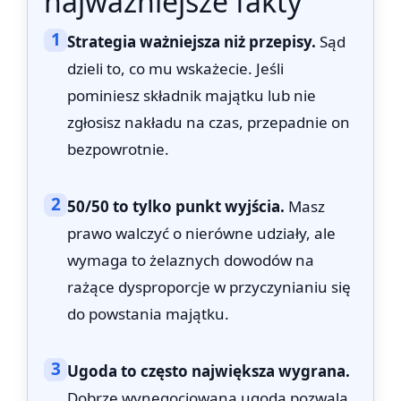
najważniejsze fakty
1
Strategia ważniejsza niż przepisy.
Sąd
dzieli to, co mu wskażecie. Jeśli
pominiesz składnik majątku lub nie
zgłosisz nakładu na czas, przepadnie on
bezpowrotnie.
2
50/50 to tylko punkt wyjścia.
Masz
prawo walczyć o nierówne udziały, ale
wymaga to żelaznych dowodów na
rażące dysproporcje w przyczynianiu się
do powstania majątku.
3
Ugoda to często największa wygrana.
Dobrze wynegocjowana ugoda pozwala