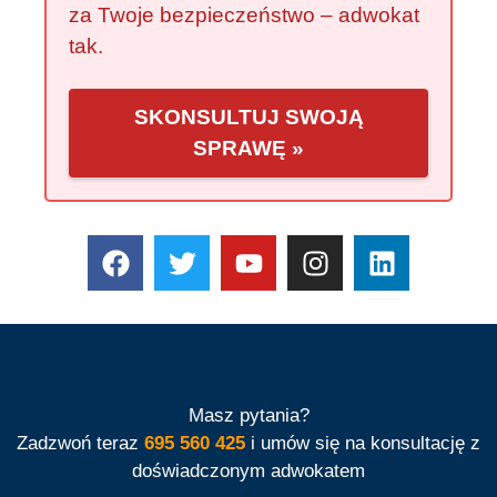
za Twoje bezpieczeństwo – adwokat
tak.
SKONSULTUJ SWOJĄ
SPRAWĘ »
Masz pytania?
Zadzwoń teraz
695 560 425
i umów się na konsultację z
doświadczonym adwokatem