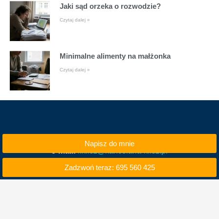
Jaki sąd orzeka o rozwodzie?
Czytaj dalej »
Minimalne alimenty na małżonka
Czytaj dalej »
Napisz do mnie
e-mail:
i.klisz@kancelaria-klisz.pl
Zadzwoń teraz: 695 560 425
tel. kom. 695 560 425
tel. 71 740 50 00