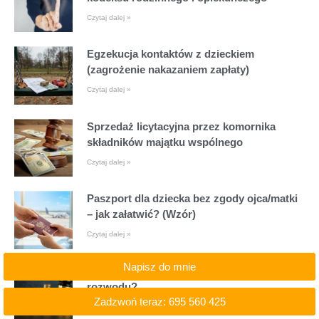
Czytaj dalej »
Egzekucja kontaktów z dzieckiem
(zagrożenie nakazaniem zapłaty)
Czytaj dalej »
Sprzedaż licytacyjna przez komornika
składników majątku wspólnego
Czytaj dalej »
Paszport dla dziecka bez zgody ojca/matki
– jak załatwić? (Wzór)
Czytaj dalej »
Napisz do mnie
Czy nałogi partnera mogą być powodem do
rozwodu?
Zadzwoń teraz: 695 560 425
Czytaj dalej »