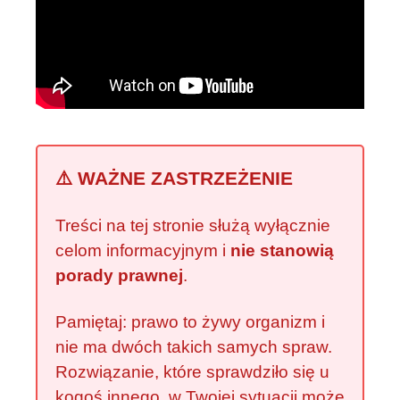
⚠️ WAŻNE ZASTRZEŻENIE
Treści na tej stronie służą wyłącznie
celom informacyjnym i
nie stanowią
porady prawnej
.
Pamiętaj: prawo to żywy organizm i
nie ma dwóch takich samych spraw.
Rozwiązanie, które sprawdziło się u
kogoś innego, w Twojej sytuacji może