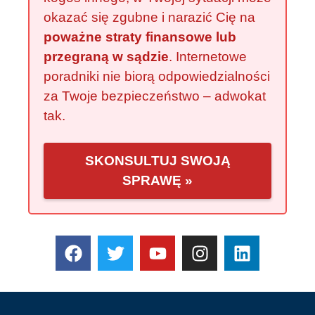
okazać się zgubne i narazić Cię na
poważne straty finansowe lub
przegraną w sądzie
. Internetowe
poradniki nie biorą odpowiedzialności
za Twoje bezpieczeństwo – adwokat
tak.
SKONSULTUJ SWOJĄ
SPRAWĘ »