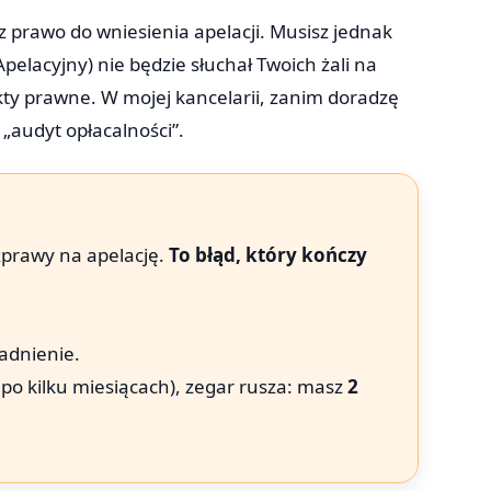
sz prawo do wniesienia apelacji. Musisz jednak
Apelacyjny) nie będzie słuchał Twoich żali na
kty prawne. W mojej kancelarii, zanim doradzę
„audyt opłacalności”.
zprawy na apelację.
To błąd, który kończy
adnienie.
 po kilku miesiącach), zegar rusza: masz
2