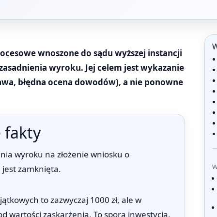
W
rocesowe wnoszone do sądu wyższej instancji
asadnienia wyroku. Jej celem jest wykazanie
rawa, błędna ocena dowodów), a nie ponowne
 fakty
enia wyroku na złożenie wniosku o
W
 jest zamknięta.
ątkowych to zazwyczaj 1000 zł, ale w
d wartości zaskarżenia. To spora inwestycja.