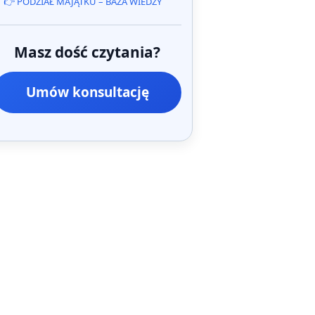
👉 PODZIAŁ MAJĄTKU – BAZA WIEDZY
Masz dość czytania?
Umów konsultację