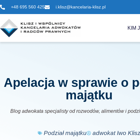
+48 695 560 425
i.klisz@kancelaria-klisz.pl
KIM 
Apelacja w sprawie o p
majątku
Blog adwokata specjalisty od rozwodów, alimentów i podz
Podział majątku
adwokat Iwo Klis