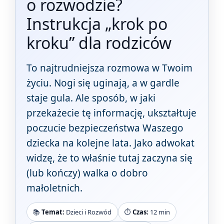
o rozwodzie?
Instrukcja „krok po
kroku” dla rodziców
To najtrudniejsza rozmowa w Twoim
życiu. Nogi się uginają, a w gardle
staje gula. Ale sposób, w jaki
przekażecie tę informację, ukształtuje
poczucie bezpieczeństwa Waszego
dziecka na kolejne lata. Jako adwokat
widzę, że to właśnie tutaj zaczyna się
(lub kończy) walka o dobro
małoletnich.
📚
Temat:
Dzieci i Rozwód
⏱️
Czas:
12 min