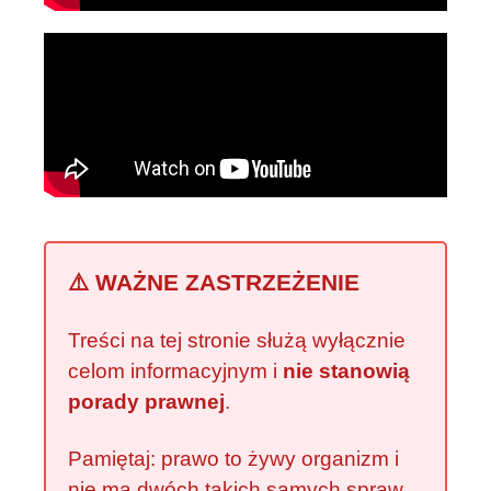
⚠️ WAŻNE ZASTRZEŻENIE
Treści na tej stronie służą wyłącznie
celom informacyjnym i
nie stanowią
porady prawnej
.
Pamiętaj: prawo to żywy organizm i
nie ma dwóch takich samych spraw.