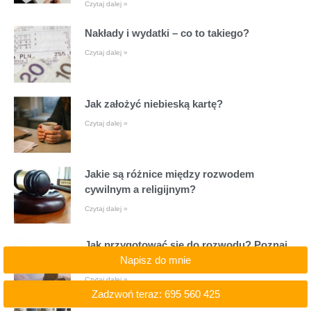
Czytaj dalej »
Nakłady i wydatki – co to takiego?
Czytaj dalej »
Jak założyć niebieską kartę?
Czytaj dalej »
Jakie są różnice między rozwodem
cywilnym a religijnym?
Czytaj dalej »
Jak przygotować się do rozwodu? Poznaj
argumenty i praktyczne wskazówki
Napisz do mnie
Czytaj dalej »
Zadzwoń teraz: 695 560 425