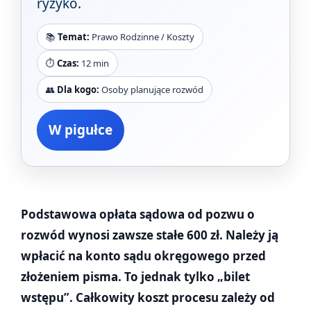
ryzyko.
📚
Temat:
Prawo Rodzinne / Koszty
⏱️
Czas:
12 min
👥
Dla kogo:
Osoby planujące rozwód
W pigułce
Podstawowa opłata sądowa od pozwu o
rozwód wynosi zawsze stałe 600 zł. Należy ją
wpłacić na konto sądu okręgowego przed
złożeniem pisma. To jednak tylko „bilet
wstępu”. Całkowity koszt procesu zależy od