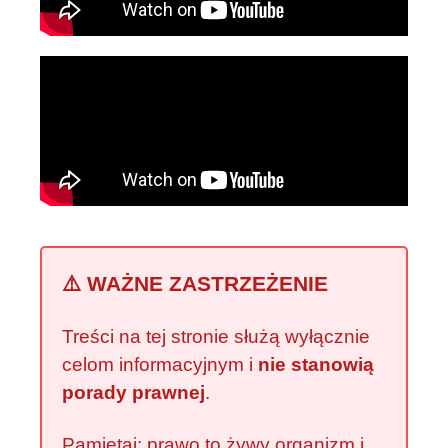
⚠️ WAŻNE ZASTRZEŻENIE
Treści na tej stronie służą wyłącznie
celom informacyjnym i
nie stanowią
porady prawnej
.
Pamiętaj: prawo to żywy organizm i