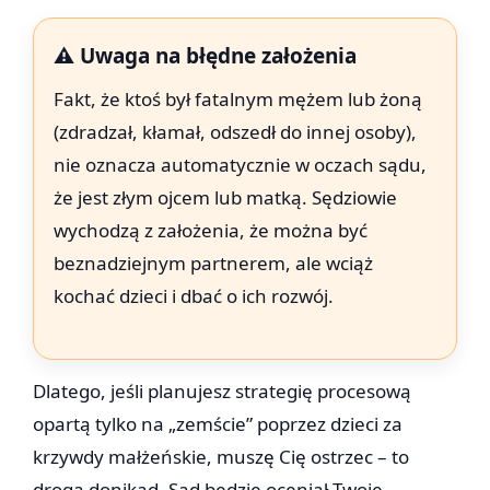
⚠️ Uwaga na błędne założenia
Fakt, że ktoś był fatalnym mężem lub żoną
(zdradzał, kłamał, odszedł do innej osoby),
nie oznacza automatycznie w oczach sądu,
że jest złym ojcem lub matką. Sędziowie
wychodzą z założenia, że można być
beznadziejnym partnerem, ale wciąż
kochać dzieci i dbać o ich rozwój.
Dlatego, jeśli planujesz strategię procesową
opartą tylko na „zemście” poprzez dzieci za
krzywdy małżeńskie, muszę Cię ostrzec – to
droga donikąd. Sąd będzie oceniał Twoje