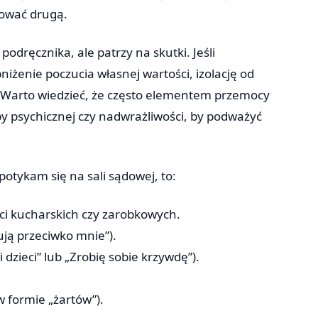
lować drugą.
podręcznika, ale patrzy na skutki. Jeśli
iżenie poczucia własnej wartości, izolację od
 Warto wiedzieć, że często elementem przemocy
by psychicznej czy nadwrażliwości, by podważyć
otykam się na sali sądowej, to:
ści kucharskich czy zarobkowych.
tują przeciwko mnie”).
 dzieci” lub „Zrobię sobie krzywdę”).
 formie „żartów”).