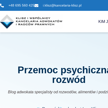
+48 695 560 425
i.klisz@kancelaria-klisz.pl
KIM 
Przemoc psychiczn
rozwód
Blog adwokata specjalisty od rozwodów, alimentów i podz