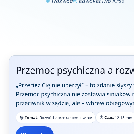
Rozwód
adwokat Iwo Klisz
Przemoc psychiczna a rozw
„Przecież Cię nie uderzył” – to zdanie słyszy
Przemoc psychiczna nie zostawia siniaków na 
przeciwnik w sądzie, ale – wbrew obiegow
📚
Temat:
Rozwód z orzekaniem o winie
⏱️
Czas:
12-15 min