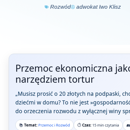
Rozwód
adwokat Iwo Klisz
Przemoc ekonomiczna jako 
narzędziem tortur
„Musisz prosić o 20 złotych na podpaski, ch
dziećmi w domu? To nie jest »gospodarnoś
do orzeczenia rozwodu z wyłącznej winy sp
📚
Temat:
Przemoc i Rozwód
⏱️
Czas:
15 min czytania
