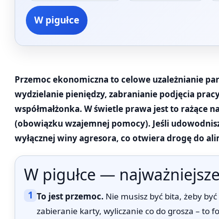
W pigułce
Przemoc ekonomiczna to celowe uzależnianie pa
wydzielanie pieniędzy, zabranianie podjęcia prac
współmałżonka. W świetle prawa jest to rażące 
(obowiązku wzajemnej pomocy). Jeśli udowodnisz
wyłącznej winy agresora, co otwiera drogę do al
W pigułce — najważniejsze
1
To jest przemoc.
Nie musisz być bita, żeby być
zabieranie karty, wyliczanie co do grosza – to 