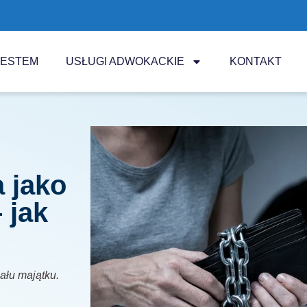
JESTEM
USŁUGI ADWOKACKIE
KONTAKT
 jako
 jak
iału majątku.