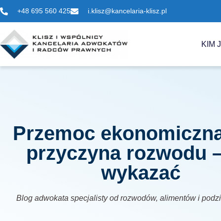
+48 695 560 425
i.klisz@kancelaria-klisz.pl
KIM 
Przemoc ekonomiczna
przyczyna rozwodu –
wykazać
Blog adwokata specjalisty od rozwodów, alimentów i podz