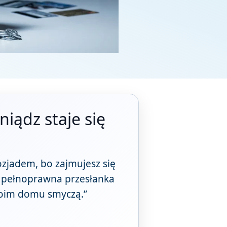
iądz staje się
mozjadem, bo zajmujesz się
o pełnoprawna przesłanka
Twoim domu smyczą.”