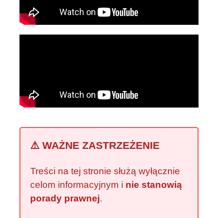
⚠️ WAŻNE ZASTRZEŻENIE
Treści na tej stronie służą wyłącznie
celom informacyjnym i
nie stanowią
porady prawnej
.