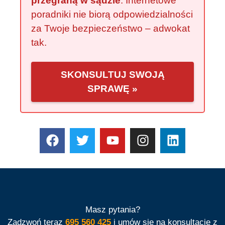
przegraną w sądzie
. Internetowe
poradniki nie biorą odpowiedzialności
za Twoje bezpieczeństwo – adwokat
tak.
SKONSULTUJ SWOJĄ
SPRAWĘ »
Masz pytania?
Zadzwoń teraz
695 560 425
i umów się na konsultację z