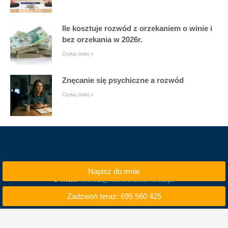
Ile kosztuje rozwód z orzekaniem o winie i
bez orzekania w 2026r.
Czytaj dalej »
Znęcanie się psychiczne a rozwód
Czytaj dalej »
Napisz do mnie
e-mail:
i.klisz@kancelaria-klisz.pl
Zadzwoń teraz: 695 560 425
tel. kom. 695 560 425