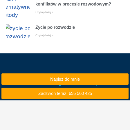
konfliktów w procesie rozwodowym?
Czytaj dalej »
Życie po rozwodzie
Czytaj dalej »
Napisz do mnie
e-mail:
i.klisz@kancelaria-klisz.pl
Zadzwoń teraz: 695 560 425
tel. kom. 695 560 425
tel. 71 740 50 00