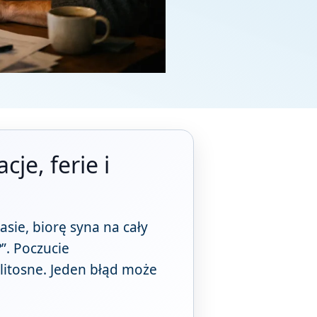
je, ferie i
sie, biorę syna na cały
”. Poczucie
litosne. Jeden błąd może