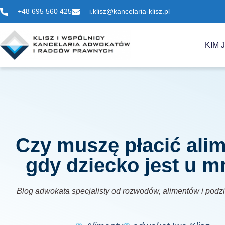
+48 695 560 425
i.klisz@kancelaria-klisz.pl
KIM 
Czy muszę płacić alim
gdy dziecko jest u m
Blog adwokata specjalisty od rozwodów, alimentów i podz