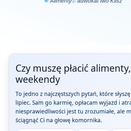
Alimenty
adwokat Iwo Klisz
Czy muszę płacić alimenty,
weekendy
To jedno z najczęstszych pytań, które słys
lipiec. Sam go karmię, opłacam wyjazd i at
niesprawiedliwości jest tu zrozumiałe, ale
ściągnąć Ci na głowę komornika.