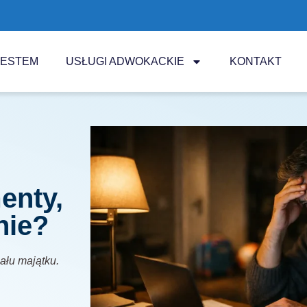
JESTEM
USŁUGI ADWOKACKIE
KONTAKT
enty,
nie?
iału majątku.