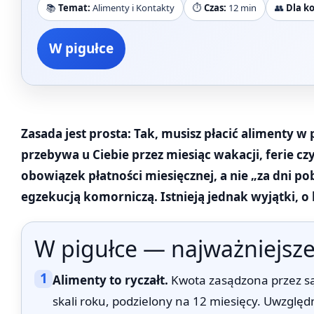
📚
Temat:
Alimenty i Kontakty
⏱️
Czas:
12 min
👥
Dla k
W pigułce
Zasada jest prosta: Tak, musisz płacić alimenty w 
przebywa u Ciebie przez miesiąc wakacji, ferie 
obowiązek płatności miesięcznej, a nie „za dni 
egzekucją komorniczą. Istnieją jednak wyjątki, o 
W pigułce — najważniejsze
1
Alimenty to ryczałt.
Kwota zasądzona przez są
skali roku, podzielony na 12 miesięcy. Uwzględ