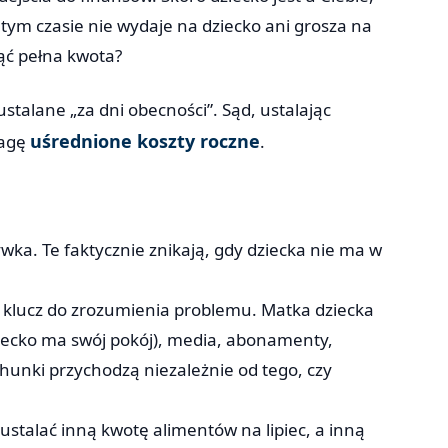
w tym czasie nie wydaje na dziecko ani grosza na
nąć pełna kwota?
ustalane „za dni obecności”. Sąd, ustalając
uśrednione koszty roczne
wagę
.
ywka. Te faktycznie znikają, gdy dziecka nie ma w
t klucz do zrozumienia problemu. Matka dziecka
ziecko ma swój pokój), media, abonamenty,
achunki przychodzą niezależnie od tego, czy
ustalać inną kwotę alimentów na lipiec, a inną