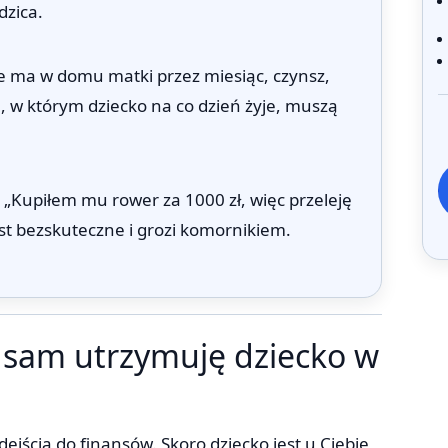
dzica.
e ma w domu matki przez miesiąc, czynsz,
, w którym dziecko na co dzień żyje, muszą
Kupiłem mu rower za 1000 zł, więc przeleję
jest bezskuteczne i grozi komornikiem.
 sam utrzymuję dziecko w
jścia do finansów. Skoro dziecko jest u Ciebie,