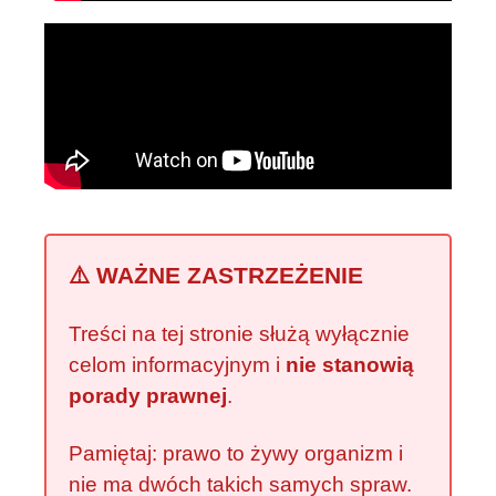
⚠️ WAŻNE ZASTRZEŻENIE
Treści na tej stronie służą wyłącznie
celom informacyjnym i
nie stanowią
porady prawnej
.
Pamiętaj: prawo to żywy organizm i
nie ma dwóch takich samych spraw.