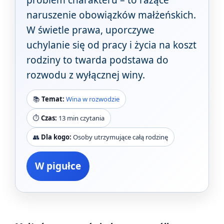
problem charakteru – to rażące
naruszenie obowiązków małżeńskich.
W świetle prawa, uporczywe
uchylanie się od pracy i życia na koszt
rodziny to twarda podstawa do
rozwodu z wyłącznej winy.
📚
Temat:
Wina w rozwodzie
⏱️
Czas:
13 min czytania
👥
Dla kogo:
Osoby utrzymujące całą rodzinę
W pigułce