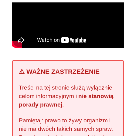
⚠️ WAŻNE ZASTRZEŻENIE
Treści na tej stronie służą wyłącznie
celom informacyjnym i
nie stanowią
porady prawnej
.
Pamiętaj: prawo to żywy organizm i
nie ma dwóch takich samych spraw.