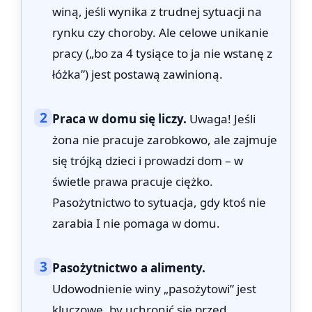
winą, jeśli wynika z trudnej sytuacji na
rynku czy choroby. Ale celowe unikanie
pracy („bo za 4 tysiące to ja nie wstanę z
łóżka”) jest postawą zawinioną.
2
Praca w domu się liczy.
Uwaga! Jeśli
żona nie pracuje zarobkowo, ale zajmuje
się trójką dzieci i prowadzi dom – w
świetle prawa pracuje ciężko.
Pasożytnictwo to sytuacja, gdy ktoś nie
zarabia I nie pomaga w domu.
3
Pasożytnictwo a alimenty.
Udowodnienie winy „pasożytowi” jest
kluczowe, by uchronić się przed