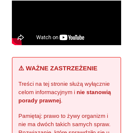
⚠️ WAŻNE ZASTRZEŻENIE
Treści na tej stronie służą wyłącznie
celom informacyjnym i
nie stanowią
porady prawnej
.
Pamiętaj: prawo to żywy organizm i
nie ma dwóch takich samych spraw.
Rozwiązanie, które sprawdziło się u