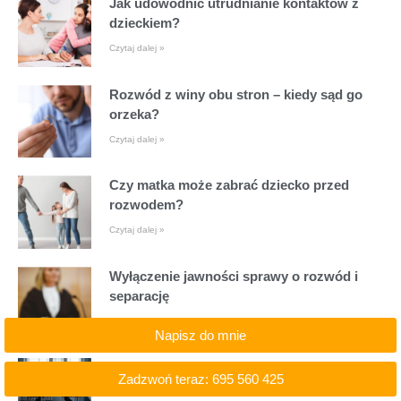
Jak udowodnić utrudnianie kontaktów z
dzieckiem?
Czytaj dalej »
Rozwód z winy obu stron – kiedy sąd go
orzeka?
Czytaj dalej »
Czy matka może zabrać dziecko przed
rozwodem?
Czytaj dalej »
Wyłączenie jawności sprawy o rozwód i
separację
Czytaj dalej »
Napisz do mnie
Jak nie wciągać dziecka w konflikt
Zadzwoń teraz: 695 560 425
rodziców podczas rozwodu