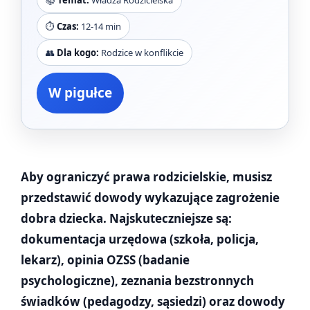
📚
Temat:
Władza Rodzicielska
⏱️
Czas:
12-14 min
👥
Dla kogo:
Rodzice w konflikcie
W pigułce
Aby ograniczyć prawa rodzicielskie, musisz
przedstawić dowody wykazujące zagrożenie
dobra dziecka. Najskuteczniejsze są:
dokumentacja urzędowa (szkoła, policja,
lekarz), opinia OZSS (badanie
psychologiczne), zeznania bezstronnych
świadków (pedagodzy, sąsiedzi) oraz dowody