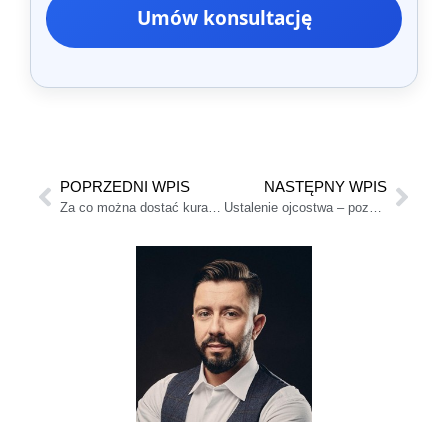
Umów konsultację
POPRZEDNI WPIS
NASTĘPNY WPIS
Za co można dostać kuratora rodzinnego? Przyczyny i Procedura
Ustalenie ojcostwa – pozew, badania DNA i alimenty [Poradnik]