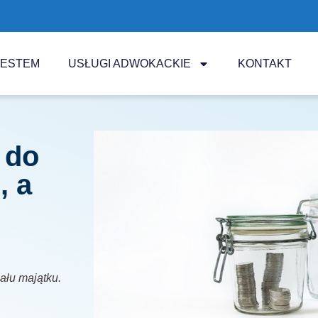
JESTEM
USŁUGI ADWOKACKIE
KONTAKT
 do
, a
iału majątku.