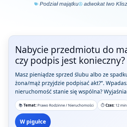
Podział majątku
adwokat Iwo Klis
Nabycie przedmiotu do ma
czy podpis jest konieczny?
Masz pieniądze sprzed ślubu albo ze spadku.
żona/mąż przyjdzie podpisać akt?”. Wpadasz
nieruchomość stanie się wspólna? Wyjaśnia
📚
Temat:
Prawo Rodzinne / Nieruchomości
⏱️
Czas:
12 min
W pigułce