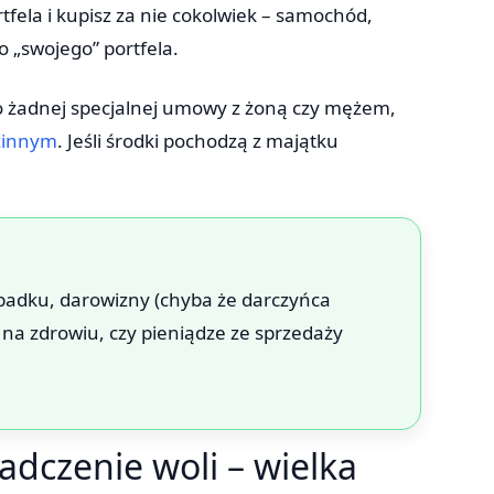
tfela i kupisz za nie cokolwiek – samochód,
o „swojego” portfela.
go żadnej specjalnej umowy z żoną czy mężem,
zinnym
. Jeśli środki pochodzą z majątku
padku, darowizny (chyba że darczyńca
 na zdrowiu, czy pieniądze ze sprzedaży
dczenie woli – wielka