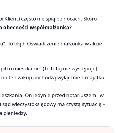
 Klienci często nie śpią po nocach. Skoro
da obecności współmałżonka?
iła”. To błąd! Oświadczenie małżonka w akcie
ł to mieszkanie” (To tutaj nie występuje).
 na ten zakup pochodzą wyłącznie z majątku
mieszkania. On jedynie przed notariuszem i w
u sąd wieczystoksięgowy ma czystą sytuację –
a pieniędzy.