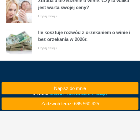
Zdrada a orzeczenie o winie. Czy ta walka
jest warta swojej ceny?
Czytaj dalej »
Ile kosztuje rozwód z orzekaniem o winie i
bez orzekania w 2026r.
Czytaj dalej »
Napisz do mnie
e-mail:
i.klisz@kancelaria-klisz.pl
Zadzwoń teraz: 695 560 425
tel. kom. 695 560 425
tel. 71 740 50 00