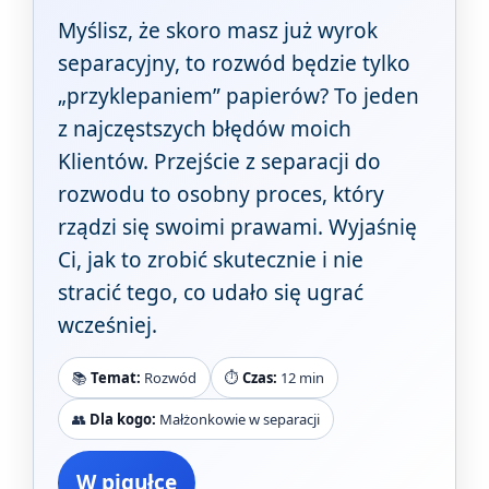
Myślisz, że skoro masz już wyrok
separacyjny, to rozwód będzie tylko
„przyklepaniem” papierów? To jeden
z najczęstszych błędów moich
Klientów. Przejście z separacji do
rozwodu to osobny proces, który
rządzi się swoimi prawami. Wyjaśnię
Ci, jak to zrobić skutecznie i nie
stracić tego, co udało się ugrać
wcześniej.
📚
Temat:
Rozwód
⏱️
Czas:
12 min
👥
Dla kogo:
Małżonkowie w separacji
W pigułce