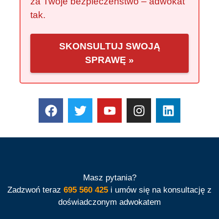
za Twoje bezpieczeństwo – adwokat
tak.
SKONSULTUJ SWOJĄ
SPRAWĘ »
Masz pytania?
Zadzwoń teraz
695 560 425
i umów się na konsultację z
doświadczonym adwokatem