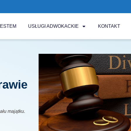
JESTEM
USŁUGI ADWOKACKIE
KONTAKT
rawie
iału majątku.