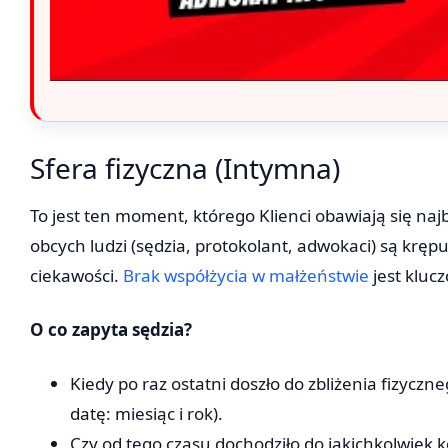
Sfera fizyczna (Intymna)
To jest ten moment, którego Klienci obawiają się naj
obcych ludzi (sędzia, protokolant, adwokaci) są krępu
ciekawości.
Brak współżycia w małżeństwie
jest klu
O co zapyta sędzia?
Kiedy po raz ostatni doszło do zbliżenia fizycz
datę: miesiąc i rok).
Czy od tego czasu dochodziło do jakichkolwiek k