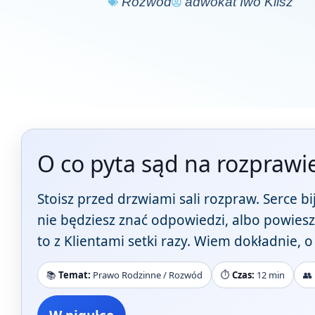
Rozwód
adwokat Iwo Klisz
O co pyta sąd na rozprawi
Stoisz przed drzwiami sali rozpraw. Serce bi
nie będziesz znać odpowiedzi, albo powiesz
to z Klientami setki razy. Wiem dokładnie, 
📚
Temat:
Prawo Rodzinne / Rozwód
⏱️
Czas:
12 min
👥