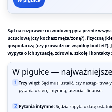
W pigułce
Sąd na rozprawie rozwodowej pyta przede wszyst
uczuciową (czy kochasz męża/żonę?), fizyczną (kie
gospodarczą (czy prowadzicie wspólny budżet?). J
wypyta o ich sytuację, zdrowie, szkołę i kontakty
W pigułce — najważniejsze
1
Trzy więzi:
Sąd musi ustalić, czy nastąpił trwały
pytania o sferę intymną, uczucia i finanse.
2
Pytania intymne:
Sędzia zapyta o datę ostatni