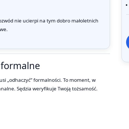
ozwód nie ucierpi na tym dobro małoletnich
owe.
a formalne
usi „odhaczyć” formalności. To moment, w
analne. Sędzia weryfikuje Twoją tożsamość.