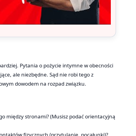
bardziej. Pytania o pożycie intymne w obecności
jące, ale niezbędne. Sąd nie robi tego z
czowym dowodem na rozpad związku.
nego między stronami? (Musisz podać orientacyjną
ontaktów fizycznych (przytulanie, pocałunki)?