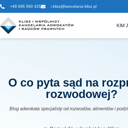
+48 695 560 425
i.klisz@kancelaria-klisz.pl
KIM 
O co pyta sąd na rozp
rozwodowej?
Blog adwokata specjalisty od rozwodów, alimentów i podz